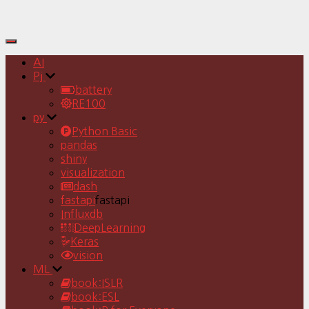
Toggle
Navigation
AI
Pj
battery
RE100
py
Python Basic
pandas
shiny
visualization
dash
fastapi
fastapi
Influxdb
DeepLearning
Keras
vision
ML
book:ISLR
book:ESL