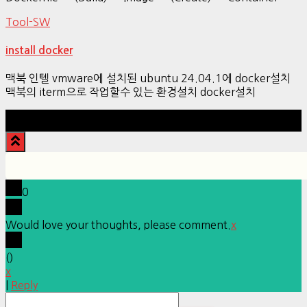
Tool-SW
install docker
맥북 인텔 vmware에 설치된 ubuntu 24.04.1에 docker설치
맥북의 iterm으로 작업할수 있는 환경설치 docker설치
Hestia | Developed by
ThemeIsle
0
Would love your thoughts, please comment.
x
(
)
x
|
Reply