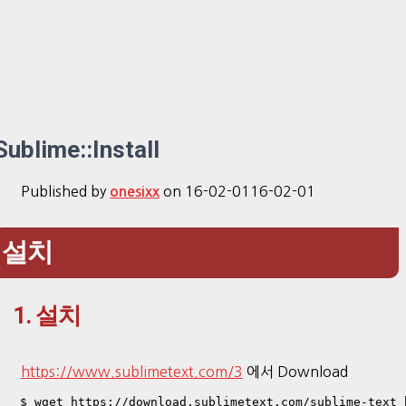
Sublime::Install
Published by
on
16-02-01
16-02-01
onesixx
설치
1. 설치
https://www.sublimetext.com/3
에서 Download
 $ wget https://download.sublimetext.com/sublime-text_