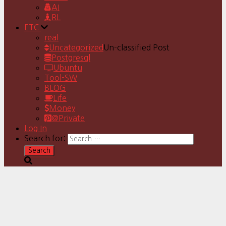
AI
RL
ETC
real
Uncategorized
Un-classified Post
Postgresql
Ubuntu
Tool-SW
BLOG
Life
Money
@Private
Log In
Search for: