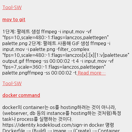
Tool-SW
mov to git
1단계: 팔레트 생성 ffmpeg -i input.mov -vf
“fps=10,scale=480:-1:flags=lanczos,palettegen”
palette.png 2단계: 팔레트 사용해 GIF 생성 ffmpeg -i
input.mov -i palette.png -filter_complex
“fps=10,scale=480:-1:flags=lanczos[x];[x][1:v]paletteuse”
output.gif ffmpeg -ss 00:00:02 -t 4 -i input.mov -vf
“fps=7,scale=360:-1:flags=lanczos,palettegen”
palette.pngffmpeg -ss 00:00:02 -t
Read more…
Tool-SW
docker command
docker의 container는 os를 hosting하려는 것이 아니라,
(webserver, db 등의 instance를 hosting하는 것처럼)특정
task나 process를 실행하는 것이다.
https://identity.kodekloud.com/sign-in docker 명령
Dockerfile → (Build) → Image → (Create) → Container