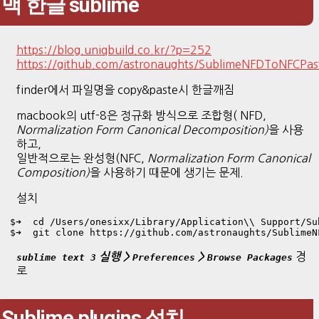
맥 한글 sublime
https://blog.uniqbuild.co.kr/?p=252
https://github.com/astronaughts/SublimeNFDToNFCPas
finder에서 파일명을 copy&paste시 한글깨짐
macbook의 utf-8은 정규화 방식으로 조합형( NFD,
Normalization Form Canonical Decomposition)
을 사용
하고,
일반적으로는 완성형(NFC,
Normalization Form Canonical
Composition)
을 사용하기 때문에 생기는 문제.
설치
$➜  cd /Users/onesixx/Library/Application\\ Support/Su
$➜  git clone https://github.com/astronaughts/SublimeN
경
실행 >
>
sublime text 3
Preferences
Browse Packages
로
Sublime plugins 설치