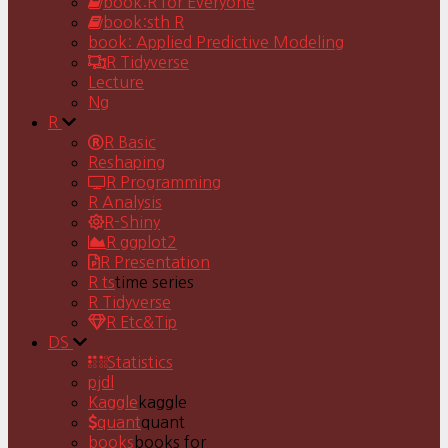
book:R for Everyone
book:sth R
book: Applied Predictive Modeling
R Tidyverse
Lecture
Ng
R
R Basic
Reshaping
R Programming
R Analysis
R-Shiny
R ggplot2
R Presentation
R ts
time series
R Tidyverse
R Etc&Tip
DS
Statistics
pjdl
Kaggle
kaggle
quant
quant
books
books for