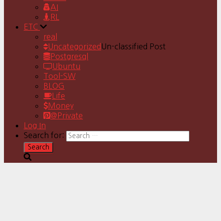
AI
RL
ETC
real
Uncategorized
Un-classified Post
Postgresql
Ubuntu
Tool-SW
BLOG
Life
Money
@Private
Log In
Search for: