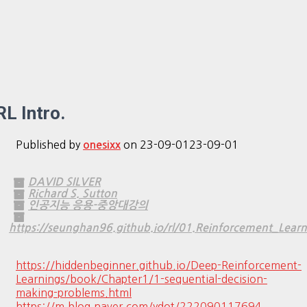
RL Intro.
Published by
on
23-09-01
23-09-01
onesixx
DAVID SILVER
Richard S. Sutton
인공지능 응용-중앙대강의
https://seunghan96.github.io/rl/01.Reinforcement_Learn
https://hiddenbeginner.github.io/Deep-Reinforcement-
Learnings/book/Chapter1/1-sequential-decision-
making-problems.html
https://m.blog.naver.com/ydot/222090117694