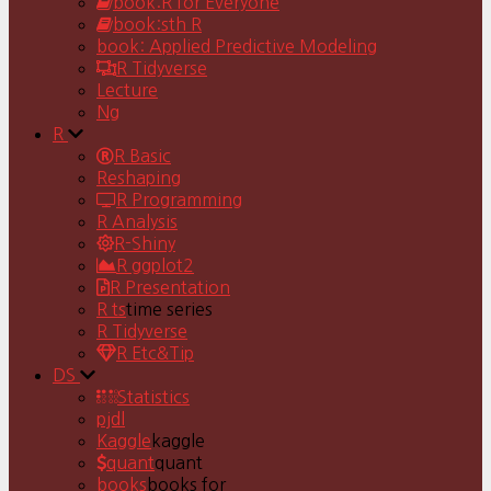
book:R for Everyone
book:sth R
book: Applied Predictive Modeling
R Tidyverse
Lecture
Ng
R
R Basic
Reshaping
R Programming
R Analysis
R-Shiny
R ggplot2
R Presentation
R ts
time series
R Tidyverse
R Etc&Tip
DS
Statistics
pjdl
Kaggle
kaggle
quant
quant
books
books for