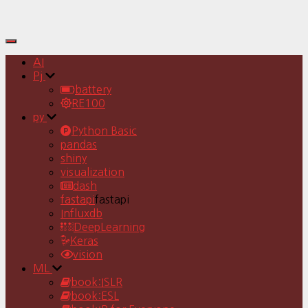
Toggle
Navigation
AI
Pj
battery
RE100
py
Python Basic
pandas
shiny
visualization
dash
fastapi
fastapi
Influxdb
DeepLearning
Keras
vision
ML
book:ISLR
book:ESL