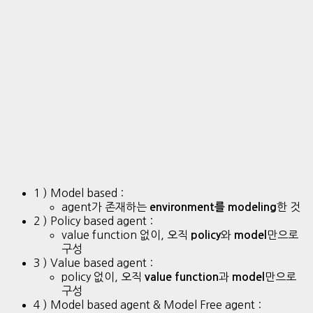
1 ) Model based :
agent가 존재하는
한 것
environment를 modeling
2 ) Policy based agent :
value function 없이, 오직
와
만으로
policy
model
구성
3 ) Value based agent :
policy 없이, 오직
과
만으로
value function
model
구성
4 ) Model based agent & Model Free agent :