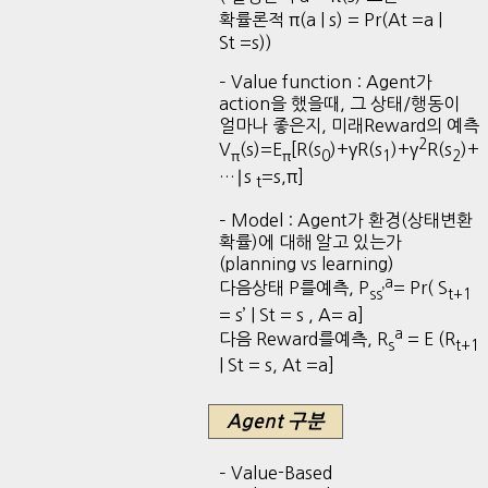
확률론적 π(a | s) = Pr(At =a |
St =s))
– Value function : Agent가
action을 했을때, 그 상태/행동이
얼마나 좋은지, 미래Reward의 예측
2
V
(s)=E
[R(s
)+γR(s
)+γ
R(s
)+
π
π
0
1
2
…∣s
=s,π]
t
– Model : Agent가 환경(상태변환
확률)에 대해 알고 있는가
(planning vs learning)
a
다음상태 P를예측, P
= Pr( S
ss’
t+1
= s’ | St = s , A= a]
a
다음 Reward를예측, R
= E (R
s
t+1
| St = s, At =a]
Agent 구분
– Value-Based