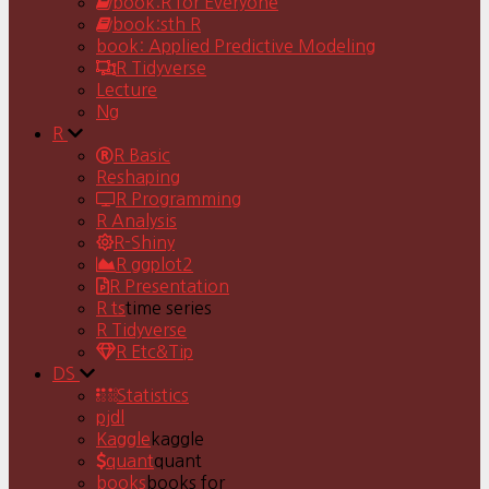
book:R for Everyone
book:sth R
book: Applied Predictive Modeling
R Tidyverse
Lecture
Ng
R
R Basic
Reshaping
R Programming
R Analysis
R-Shiny
R ggplot2
R Presentation
R ts
time series
R Tidyverse
R Etc&Tip
DS
Statistics
pjdl
Kaggle
kaggle
quant
quant
books
books for