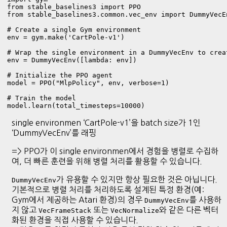
from stable_baselines3 import PPO

from stable_baselines3.common.vec_env import DummyVecEn
# Create a single Gym environment

env = gym.make('CartPole-v1')

# Wrap the single environment in a DummyVecEnv to crea
env = DummyVecEnv([lambda: env])

# Initialize the PPO agent

model = PPO("MlpPolicy", env, verbose=1)

# Train the model

single environmen ‘CartPole-v1’을 batch size가 1인
‘DummyVecEnv’를 래핑
=> PPO가 이 single environmen에서 경험을 병렬로 수집하
여, 더 빠른 훈련을 위해 병렬 처리를 활용할 수 있습니다.
가 유용할 수 있지만 항상 필요한 것은 아닙니다.
DummyVecEnv
기본적으로 병렬 처리를 처리하도록 설계된 특정 환경(예:
Gym에서 제공하는 Atari 환경)의 경우
를 사용하
DummyVecEnv
지 않고
또는
와 같은 다른 벡터
VecFrameStack
VecNormalize
화된 환경을 직접 사용할 수 있습니다.