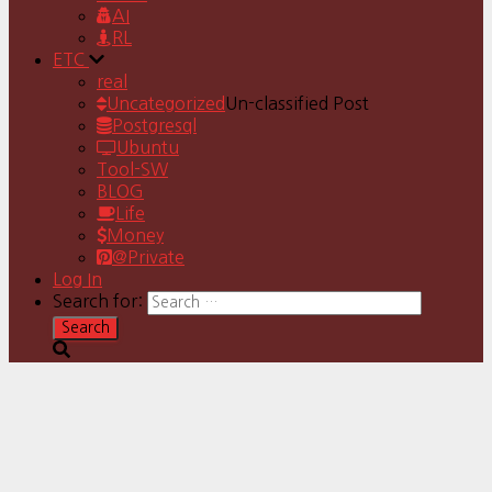
AI
RL
ETC
real
Uncategorized
Un-classified Post
Postgresql
Ubuntu
Tool-SW
BLOG
Life
Money
@Private
Log In
Search for: