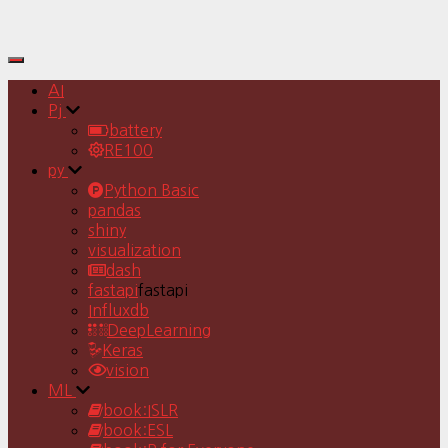
Toggle
Navigation
AI
Pj
battery
RE100
py
Python Basic
pandas
shiny
visualization
dash
fastapi
fastapi
Influxdb
DeepLearning
Keras
vision
ML
book:ISLR
book:ESL