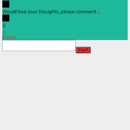
Would love your thoughts, please comment.
x
(
)
x
|
Reply
Insert