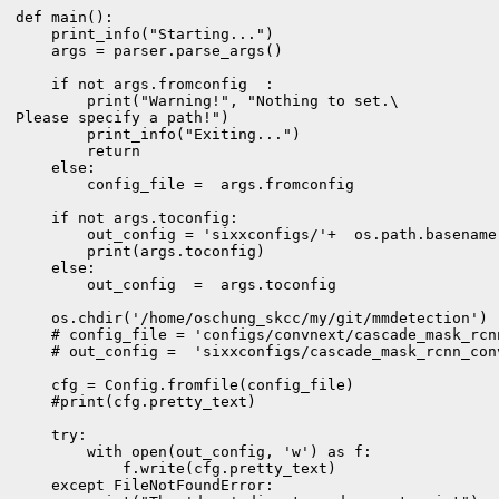
def main():

    print_info("Starting...")

    args = parser.parse_args()

    if not args.fromconfig  :

        print("Warning!", "Nothing to set.\

Please specify a path!")

        print_info("Exiting...")

        return

    else:

        config_file =  args.fromconfig

    if not args.toconfig:

        out_config = 'sixxconfigs/'+  os.path.basename(
        print(args.toconfig)

    else:

        out_config  =  args.toconfig

    os.chdir('/home/oschung_skcc/my/git/mmdetection')

    # config_file = 'configs/convnext/cascade_mask_rcn
    # out_config =  'sixxconfigs/cascade_mask_rcnn_con
    cfg = Config.fromfile(config_file)

    #print(cfg.pretty_text)

    try:

        with open(out_config, 'w') as f:

            f.write(cfg.pretty_text)

    except FileNotFoundError:
