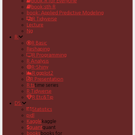
book:R for Everyone
book:sth R
book: Applied Predictive Modeling
R Tidyverse
Lecture
Ng
R
R Basic
Reshaping
R Programming
R Analysis
R-Shiny
R ggplot2
R Presentation
R ts
time series
R Tidyverse
R Etc&Tip
DS
Statistics
pjdl
Kaggle
kaggle
quant
quant
books
books for