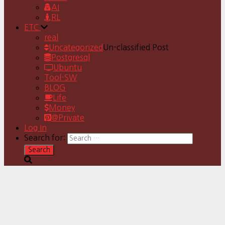
AI
RL
ETC
real
Uncategorized
Un-classified Post
Postgresql
Ubuntu
Tool-SW
BLOG
Life
Money
@Private
Log In
Search for: