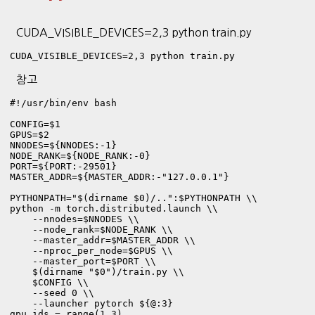
CUDA_VISIBLE_DEVICES=2,3 python train.py
CUDA_VISIBLE_DEVICES=2,3 python train.py
참고
#!/usr/bin/env bash

CONFIG=$1

GPUS=$2

NNODES=${NNODES:-1}

NODE_RANK=${NODE_RANK:-0}

PORT=${PORT:-29501}

MASTER_ADDR=${MASTER_ADDR:-"127.0.0.1"}

PYTHONPATH="$(dirname $0)/..":$PYTHONPATH \\

python -m torch.distributed.launch \\

    --nnodes=$NNODES \\

    --node_rank=$NODE_RANK \\

    --master_addr=$MASTER_ADDR \\

    --nproc_per_node=$GPUS \\

    --master_port=$PORT \\

    $(dirname "$0")/train.py \\

    $CONFIG \\

    --seed 0 \\

    --launcher pytorch ${@:3}
gpu_ids = range(1,3)