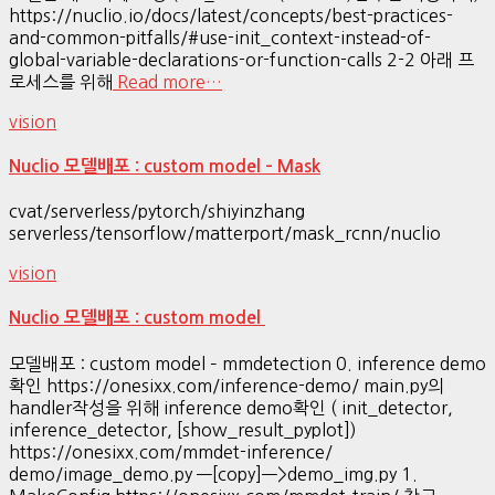
https://nuclio.io/docs/latest/concepts/best-practices-
and-common-pitfalls/#use-init_context-instead-of-
global-variable-declarations-or-function-calls 2-2 아래 프
로세스를 위해
Read more…
vision
Nuclio 모델배포 : custom model – Mask
cvat/serverless/pytorch/shiyinzhang
serverless/tensorflow/matterport/mask_rcnn/nuclio
vision
Nuclio 모델배포 : custom model
모델배포 : custom model – mmdetection 0. inference demo
확인 https://onesixx.com/inference-demo/ main.py의
handler작성을 위해 inference demo확인 ( init_detector,
inference_detector, [show_result_pyplot])
https://onesixx.com/mmdet-inference/
demo/image_demo.py —[copy]—>demo_img.py 1.