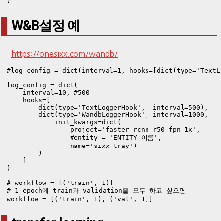
W&B설정 예
https://onesixx.com/wandb/
#log_config = dict(interval=1, hooks=[dict(type='TextLo
log_config = dict(

    interval=10, #500

    hooks=[

        dict(type='TextLoggerHook',  interval=500),  

        dict(type='WandbLoggerHook', interval=1000,

            init_kwargs=dict(

                project='faster_rcnn_r50_fpn_1x',

                #entity = 'ENTITY 이름',

                name='sixx_tray')

        )

    ]

)

# workflow = [('train', 1)]

# 1 epoch에 train과 validation을 모두 하고 싶으면 
