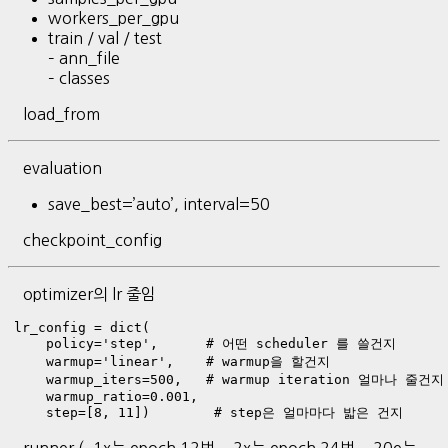
workers_per_gpu
train / val / test
– ann_file
– classes
load_from
evaluation
save_best=’auto’, interval=50
checkpoint_config
optimizer의 lr 줄임
lr_config = dict(

    policy='step',      # 어떤 scheduler 를 쓸건지

    warmup='linear',    # warmup을 할건지

    warmup_iters=500,   # warmup iteration 얼마나 줄건지

    warmup_ratio=0.001, 

    step=[8, 11])        # step은 얼마마다 밟은 건지