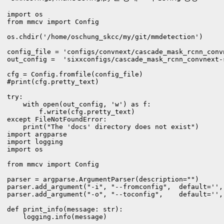
import os 

from mmcv import Config

os.chdir('/home/oschung_skcc/my/git/mmdetection')

config_file = 'configs/convnext/cascade_mask_rcnn_conv
out_config =  'sixxconfigs/cascade_mask_rcnn_convnext-
cfg = Config.fromfile(config_file)

#print(cfg.pretty_text)

try:

    with open(out_config, 'w') as f:

        f.write(cfg.pretty_text)

except FileNotFoundError:

    print("The 'docs' directory does not exist")
import argparse

import logging

import os 

from mmcv import Config

parser = argparse.ArgumentParser(description="")

parser.add_argument("-i", "--fromconfig",  default='',
parser.add_argument("-o", "--toconfig",    default='',
def print_info(message: str):

    logging.info(message)
