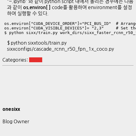
“~.ipynb” 와 같이 python script 내에서 돌리는 경우에는 다음
과 같이
code를 활용하여 environment를 설정
os.environ[ ]
하여 실행할 수 있다.
os.environ["CUDA_DEVICE_ORDER"]="PCI_BUS_ID"  # Arrang
os.environ["CUDA_VISIBLE_DEVICES"]= "2,3"     # Set th
$ python sixx/train.py work_dirs/sixx_faster_rcnn_r50_
$ python sixxtools/train.py
sixxconfigs/cascade_rcnn_r50_fpn_1x_coco.py
Categories:
vision
onesixx
Blog Owner