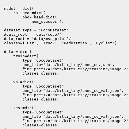
model = dict(

    roi_head=dict(

        bbox_head=dict(

            num_classes=4,

dataset_type = 'CocoDataset'

#data_root = 'data/coco/'

data_root = 'data/msc_pilot2/'   

classes=('Car', 'Truck', 'Pedestrian', 'Cyclist')

data = dict(

    train=dict(

        type='CocoDataset',

        ann_file='data/kitti_tiny/anno_cc.json', 

        #img_prefix='data/kitti_tiny/training/image_2',
        classes=classes,

    val=dict(

        type='CocoDataset',

        ann_file='data/kitti_tiny/anno_cc_val.json',

        #img_prefix='data/kitti_tiny/training/image_2',
        classes=classes,

    test=dict(

        type='CocoDataset',

        ann_file='data/kitti_tiny/anno_cc_val.json',

        #img_prefix='data/kitti_tiny/training/image_2',
        classes=classes,
