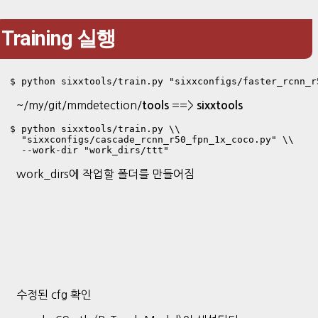
Training 실행
$ python sixxtools/train.py "sixxconfigs/faster_rcnn_r
~/my/git/mmdetection/
==>
tools
sixxtools
$ python sixxtools/train.py \\

  "sixxconfigs/cascade_rcnn_r50_fpn_1x_coco.py" \\

  --work-dir "work_dirs/ttt"
work_dirs에 작업할 폴더를 만들어짐
수정된 cfg 확인