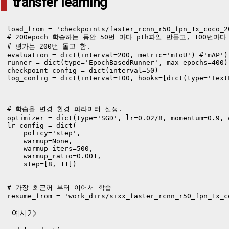
transfer learning
# 200epoch 학습하는 동안 50번 마다 pth파일 만들고, 100번마다
# 평가는 200번 돌고 함. 

evaluation = dict(interval=200, metric='mIoU') #'mAP')

runner = dict(type='EpochBasedRunner', max_epochs=400)

checkpoint_config = dict(interval=50)

log_config = dict(interval=100, hooks=[dict(type='TextL
# 학습율 변경 환경 파라미터 설정. 

optimizer = dict(type='SGD', lr=0.02/8, momentum=0.9, 
lr_config = dict(

    policy='step',

    warmup=None,

    warmup_iters=500,

    warmup_ratio=0.001,

    step=[8, 11])

# 가장 최근꺼 부터 이어서 학습

예시2>