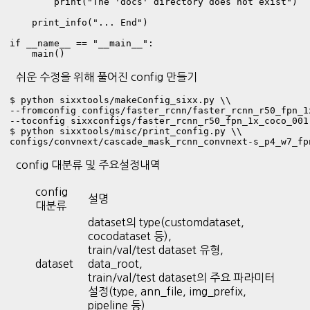
        print("The 'docs' directory does not exist")

    print_info("... End")

if __name__ == "__main__":

    main()
쉬운 수정을 위해 풀어진 config 만들기
$ python sixxtools/makeConfig_sixx.py \\

--fromconfig configs/faster_rcnn/faster_rcnn_r50_fpn_1x
--toconfig sixxconfigs/faster_rcnn_r50_fpn_1x_coco_001
$ python sixxtools/misc/print_config.py \\

config 대분류 및 주요설정내역
config
설명
대분류
dataset의 type(customdataset,
cocodataset 등),
train/val/test dataset 유형,
dataset
data_root,
train/val/test dataset의 주요 파라미터
설정(type, ann_file, img_prefix,
pipeline 등)