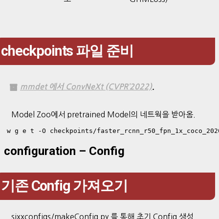
checkpoints 파일 준비
mmdet 에서 ConvNeXt (CVPR’2022)
.
Model Zoo에서 pretrained Model의 네트웍을 받아옴.
w g e t -O checkpoints/faster_rcnn_r50_fpn_1x_coco_202
configuration – Config
기존 Config 가져오기
sixxconfigs/makeConfig.py 를 통해 초기 Config 생성