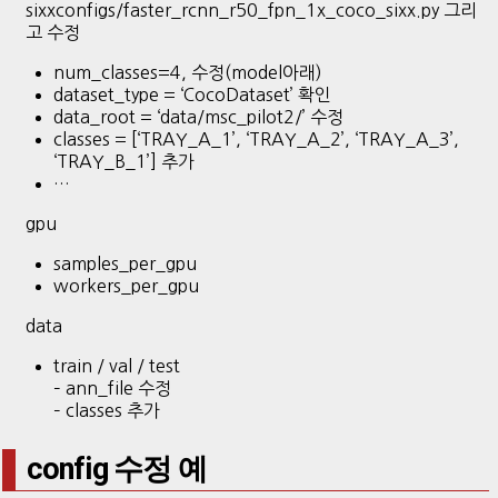
sixxconfigs/faster_rcnn_r50_fpn_1x_coco_sixx.py 그리
고 수정
num_classes=4, 수정(model아래)
dataset_type = ‘CocoDataset’ 확인
data_root = ‘data/msc_pilot2/’ 수정
classes = [‘TRAY_A_1’, ‘TRAY_A_2’, ‘TRAY_A_3’,
‘TRAY_B_1’] 추가
…
gpu
samples_per_gpu
workers_per_gpu
data
train / val / test
– ann_file 수정
– classes 추가
config 수정 예