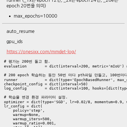
runner (_1x는 epoch 12번, _2x는 epoch 24번, _20e는
epoch 20번을 의미)
max_epochs=10000
auto_resume
gpu_ids
https://onesixx.com/mmdet-log/
# 평가는 200번 돌고 함. 

evaluation        = dict(interval=200, metric='mIoU') #
# 200 epoch 학습하는 동안 50번 마다 pth파일 만들고, 100번마
runner            = dict(type='EpochBasedRunner', max_e
checkpoint_config = dict(interval=50)

log_config        = dict(interval=100, hooks=[dict(typ
# 학습율 변경 환경 파라미터 설정. 

optimizer = dict(type='SGD', lr=0.02/8, momentum=0.9, 
lr_config = dict(

    policy='step',

    warmup=None,

    warmup_iters=500,

    warmup_ratio=0.001,
