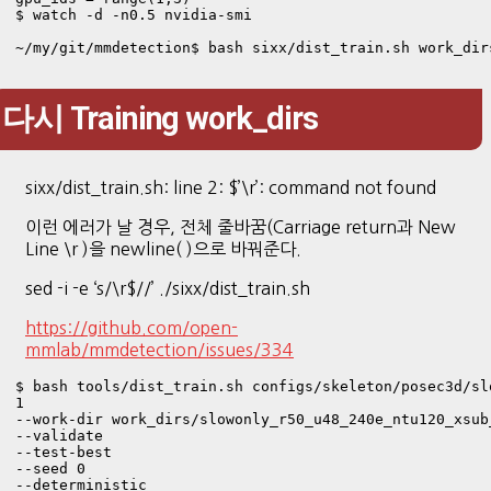
$ watch -d -n0.5 nvidia-smi

~/my/git/mmdetection$ bash sixx/dist_train.sh work_dir
다시 Training work_dirs
sixx/dist_train.sh: line 2: $’\r’: command not found
이런 에러가 날 경우, 전체 줄바꿈(Carriage return과 New
Line \r )을 newline( )으로 바꿔준다.
sed -i -e ‘s/\r$//’ ./sixx/dist_train.sh
https://github.com/open-
mmlab/mmdetection/issues/334
$ bash tools/dist_train.sh configs/skeleton/posec3d/sl
1 

--work-dir work_dirs/slowonly_r50_u48_240e_ntu120_xsub_
--validate 

--test-best 

--seed 0 

--deterministic