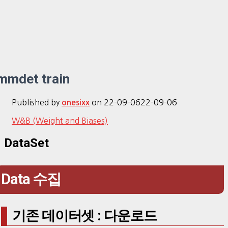
mmdet train
Published by
on
22-09-06
22-09-06
onesixx
W&B (Weight and Biases)
DataSet
Data 수집
기존 데이터셋 : 다운로드