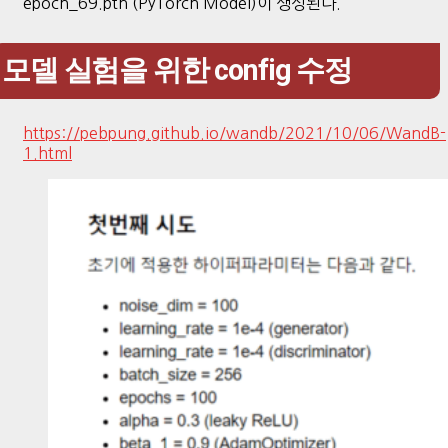
epoch_69.pth (PyTorch Model)이 생성된다.
모델 실험을 위한 config 수정
https://pebpung.github.io/wandb/2021/10/06/WandB-
1.html