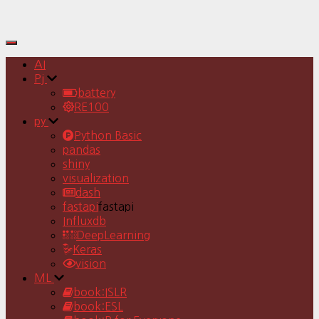
Toggle
Navigation
AI
Pj
battery
RE100
py
Python Basic
pandas
shiny
visualization
dash
fastapi
fastapi
Influxdb
DeepLearning
Keras
vision
ML
book:ISLR
book:ESL