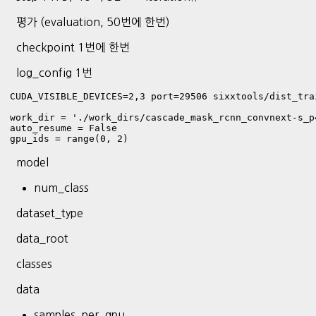
평가 (evaluation, 50번에 한번)
checkpoint 1번에 한번
log_config 1번
CUDA_VISIBLE_DEVICES=2,3 port=29506 sixxtools/dist_tra
work_dir = './work_dirs/cascade_mask_rcnn_convnext-s_p
auto_resume = False

gpu_ids = range(0, 2)
model
num_class
dataset_type
data_root
classes
data
samples_per_gpu