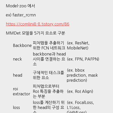
Model-zoo 에서
ex) faster_rcrnn
https://comlini8-8.tistory.com/86
MMDet 모델을 5가지 요소로 구분
피처맵을 추출하기
(ex. ResNet,
Backbone
위한 FCN 네트워크
MobileNet)
backbone과 head
neck
사이를 연결하는 요
(ex. FPN, PAFPN)
소
(ex. bbox
구체적인 태스크를
head
prediction, mask
위한 요소
prediction)
피처맵으로부터
roi
RoI 특징을 추출하
(ex. RoI Align)
extractor
는 부분
loss를 계산하기 위
(ex. FocalLoss,
loss
한 head의 구성 요
L1Loss,
소
GHMLoss)