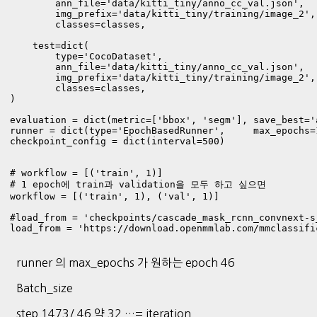
        ann_file='data/kitti_tiny/anno_cc_val.json',

        img_prefix='data/kitti_tiny/training/image_2',

        classes=classes,

    test=dict(

        type='CocoDataset',

        ann_file='data/kitti_tiny/anno_cc_val.json',

        img_prefix='data/kitti_tiny/training/image_2',

        classes=classes,

)

evaluation = dict(metric=['bbox', 'segm'], save_best='
runner = dict(type='EpochBasedRunner',     max_epochs=1
checkpoint_config = dict(interval=500)        

# workflow = [('train', 1)]

# 1 epoch에 train과 validation을 모두 하고 싶으면 

workflow = [('train', 1), ('val', 1)]

#load_from = 'checkpoints/cascade_mask_rcnn_convnext-s
load_from = 'https://download.openmmlab.com/mmclassifi
runner 의 max_epochs 가 원하는 epoch 46
Batch_size
step 1473/ 46 약 32 …= iteration..