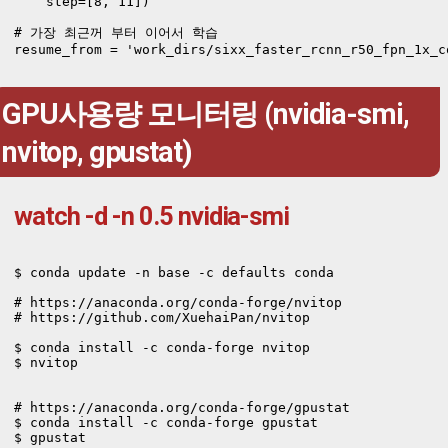
    step=[8, 11])

# 가장 최근꺼 부터 이어서 학습

GPU사용량 모니터링 (nvidia-smi,
nvitop, gpustat)
watch -d -n 0.5 nvidia-smi
$ conda update -n base -c defaults conda

# https://anaconda.org/conda-forge/nvitop

# https://github.com/XuehaiPan/nvitop

$ conda install -c conda-forge nvitop

$ nvitop

# https://anaconda.org/conda-forge/gpustat

$ conda install -c conda-forge gpustat

$ gpustat