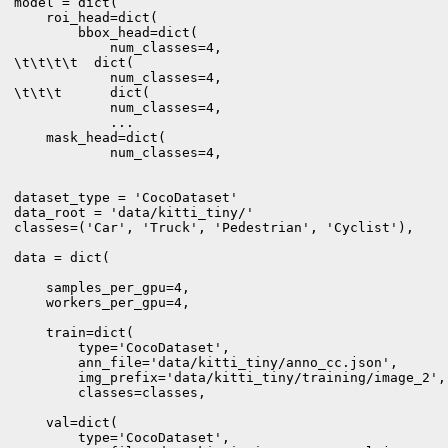
model = dict(

    roi_head=dict(

        bbox_head=dict(

            num_classes=4,

\t\t\t\t  dict(

            num_classes=4,

\t\t\t      dict(

            num_classes=4,

            ...

    mask_head=dict(

            num_classes=4,    

dataset_type = 'CocoDataset'

data_root = 'data/kitti_tiny/'

classes=('Car', 'Truck', 'Pedestrian', 'Cyclist'),

data = dict(

    samples_per_gpu=4,

    workers_per_gpu=4,

    train=dict(

        type='CocoDataset',

        ann_file='data/kitti_tiny/anno_cc.json', 

        img_prefix='data/kitti_tiny/training/image_2', 
        classes=classes,

    val=dict(

        type='CocoDataset',
