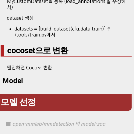
MyCustomDataset을 등록 (load_annotations 잘 수정해
서)
dataset 생성
datasets = [build_dataset(cfg.data.train)] #
/tools/train.py에서
cocoset으로 변환
웬만하면 Coco로 변환
Model
모델 선정
open-mmlab/mmdetection 의 model-zoo