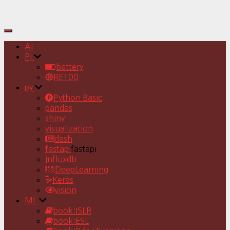
Toggle
Navigation
AI
Pj
battery
RE100
py
Python Basic
pandas
shiny
visualization
dash
fastapi
fastapi
Influxdb
DeepLearning
Keras
vision
ML
book:ISLR
book:ESL