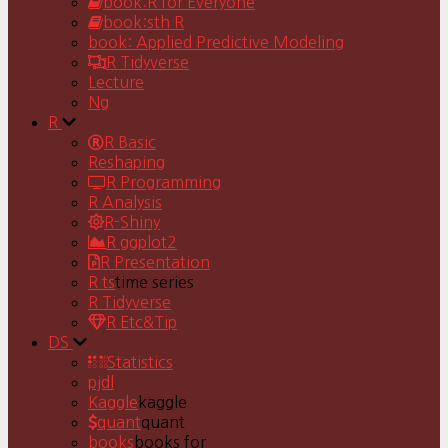
book:R for Everyone
book:sth R
book: Applied Predictive Modeling
R Tidyverse
Lecture
Ng
R
R Basic
Reshaping
R Programming
R Analysis
R-Shiny
R ggplot2
R Presentation
R ts
time series
R Tidyverse
R Etc&Tip
DS
Statistics
pjdl
Kaggle
kaggle
quant
quant
books
books for