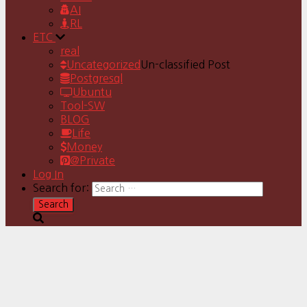
AI
RL
ETC
real
Uncategorized
Un-classified Post
Postgresql
Ubuntu
Tool-SW
BLOG
Life
Money
@Private
Log In
Search for: