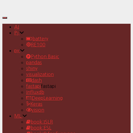
Toggle
Navigation
AI
Pj
battery
RE100
py
Python Basic
pandas
shiny
visualization
dash
fastapi
fastapi
Influxdb
DeepLearning
Keras
vision
ML
book:ISLR
book:ESL