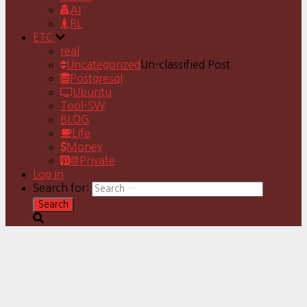
AI
RL
ETC
real
Uncategorized
Un-classified Post
Postgresql
Ubuntu
Tool-SW
BLOG
Life
Money
@Private
Log In
Search for: