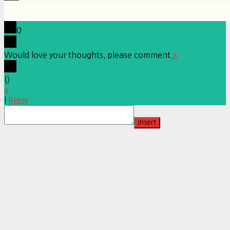
0
Would love your thoughts, please comment.
x
(
)
x
|
Reply
Insert