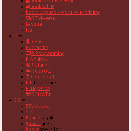
book:R for Everyone
book:sth R
book: Applied Predictive Modeling
R Tidyverse
Lecture
Ng
R
R Basic
Reshaping
R Programming
R Analysis
R-Shiny
R ggplot2
R Presentation
R ts
time series
R Tidyverse
R Etc&Tip
DS
Statistics
pjdl
Kaggle
kaggle
quant
quant
books
books for