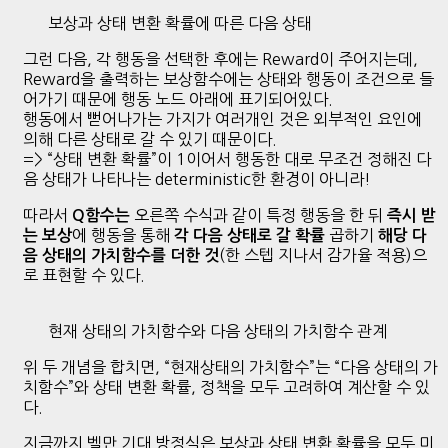
보상과 상태 변환 확률에 따른 다음 상태
그런 다음, 각 행동을 선택한 후에는 Reward이 주어지는데,
Reward을 출력하는 보상함수에는 상태와 행동이 조건으로 들
어가기 때문에 행동 노드 아래에 표기되어있다.
행동에서 뻗어나가는 가지가 여러개인 것은 외부적인 요인에
의해 다른 상태로 갈 수 있기 때문이다.
=> “상태 변환 확률”이 1이어서 행동한 대로 무조건 정해진 다
음 상태가 나타나는 deterministic한 환경이 아니라!
따라서
오른쪽 수식과 같이 특정 행동을 한 뒤
Q함수는
즉시 받
에 행동을 통해
곱하기
는 보상
각 다음 상태로 갈 확률
해당 다
(한 스텝 지나서 감가율 적용)으
음 상태의 가치함수를 더한 것
로 표현할 수 있다.
현재 상태의 가치함수와 다음 상태의 가치함수 관계
위 두 개념을 합치면, “현재상태의 가치함수”는 “다음 상태의 가
치함수”와 상태 변환 확률, 정책을 모두 고려하여 계산할 수 있
다.
지금까지 벨만 기대 방정식은 보상과 상태 변환 확률을 모두 미