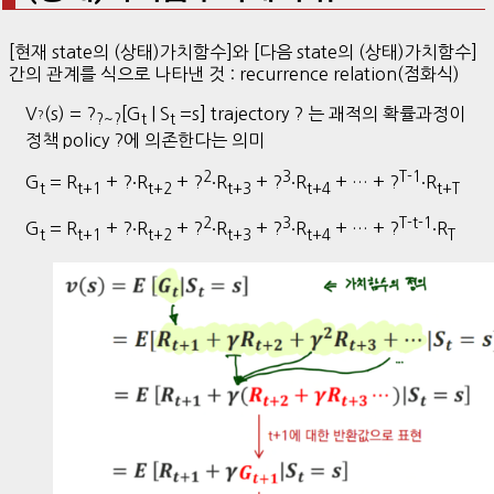
[현재 state의 (상태)가치함수]와 [다음 state의 (상태)가치함수]
간의 관계를 식으로 나타낸 것 : recurrence relation(점화식)
V
(s) = ?
[G
| S
=s] trajectory ? 는 괘적의 확률과정이
?
?~?
t
t
정책 policy ?에 의존한다는 의미
2
3
T-1
G
= R
+ ?∙R
+ ?
∙R
+ ?
∙R
+ … + ?
∙R
t
t+1
t+2
t+3
t+4
t+T
2
3
T-t-1
G
= R
+ ?∙R
+ ?
∙R
+ ?
∙R
+ … + ?
∙R
t
t+1
t+2
t+3
t+4
T