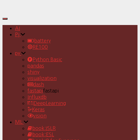
Toggle
Navigation
AI
Pj
battery
RE100
py
Python Basic
pandas
shiny
visualization
dash
fastapi
fastapi
Influxdb
DeepLearning
Keras
vision
ML
book:ISLR
book:ESL