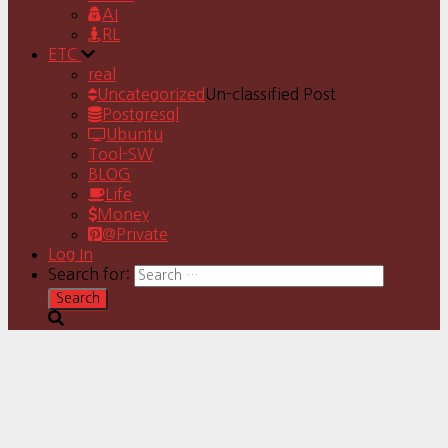
AI
RL
ETC
real
Uncategorized
Un-classified Post
Postgresql
Ubuntu
Tool-SW
BLOG
Life
Money
@Private
Log In
Search for: