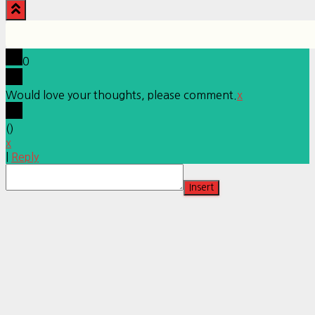
0
Would love your thoughts, please comment.
x
(
)
x
|
Reply
Insert