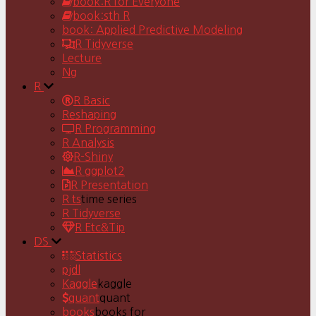
book:R for Everyone
book:sth R
book: Applied Predictive Modeling
R Tidyverse
Lecture
Ng
R
R Basic
Reshaping
R Programming
R Analysis
R-Shiny
R ggplot2
R Presentation
R ts
time series
R Tidyverse
R Etc&Tip
DS
Statistics
pjdl
Kaggle
kaggle
quant
quant
books
books for