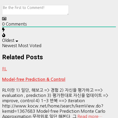
0
Comments
Oldest
Newest
Most Voted
Related Posts
RL
Model-free Prediction & Control
RL이란 1) 일단, 해보고 => 경험 2) 자신을 평가하고 ==>
evaluation , prediction 3) 평가한대로 자신을 업데이트 =>
improve, control 4) 1~3 반복 ==> Iteration
http://www.kocw.net/home/search/kemView.do?
kemId=1367683 Model-free Prediction Monte Carlo
Approximation 무작위로 일단 해본다. 그
Read more…