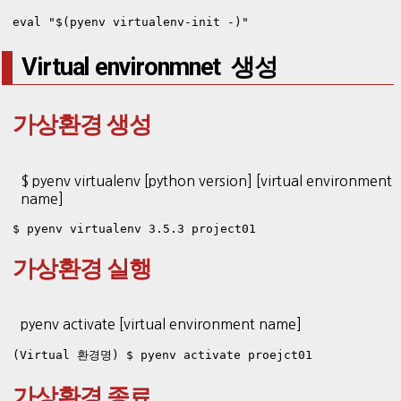
eval "$(pyenv virtualenv-init -)"
Virtual environmnet 생성
가상환경 생성
$ pyenv virtualenv [python version] [virtual environment
name]
$ pyenv virtualenv 3.5.3 project01
가상환경 실행
pyenv activate [virtual environment name]
(Virtual 환경명) $ pyenv activate proejct01
가상환경 종료