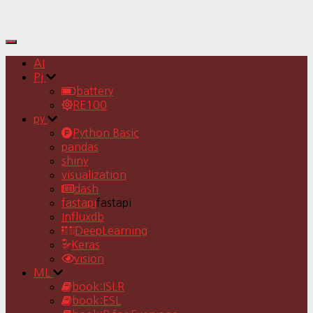
Toggle
Navigation
AI
Pj
battery
RE100
py
Python Basic
pandas
shiny
visualization
dash
fastapi
fastapi
Influxdb
DeepLearning
Keras
vision
ML
book:ISLR
book:ESL