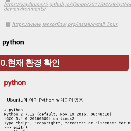
https://wayhome25.github.io/django/2017/04/29/pytho
dev-environments/
https://www.tensorflow.org/install/install_linux
python
0.현재 환경 확인
python
Ubuntu에 이미 Python 설치되어 있음.
⇒ python

Python 2.7.12 (default, Nov 19 2016, 06:48:10) 

[GCC 5.4.0 20160609] on linux2

Type "help", "copyright", "credits" or "license" for mo
>>> exit()