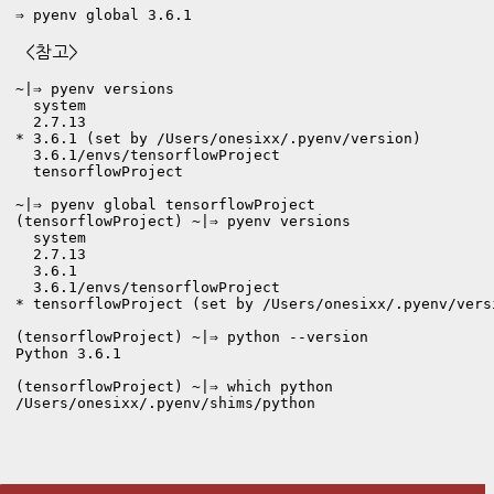
⇒ pyenv global 3.6.1
<참고>
~|⇒ pyenv versions

  system

  2.7.13

* 3.6.1 (set by /Users/onesixx/.pyenv/version)

  3.6.1/envs/tensorflowProject

  tensorflowProject

~|⇒ pyenv global tensorflowProject

(tensorflowProject) ~|⇒ pyenv versions

  system

  2.7.13

  3.6.1

  3.6.1/envs/tensorflowProject

* tensorflowProject (set by /Users/onesixx/.pyenv/versi
(tensorflowProject) ~|⇒ python --version

Python 3.6.1

(tensorflowProject) ~|⇒ which python
