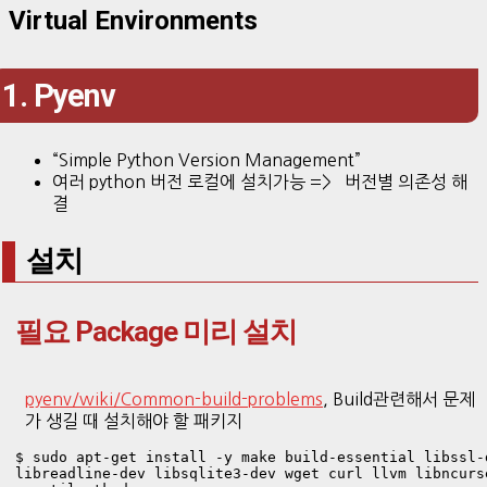
Virtual Environments
1. Pyenv
“Simple Python Version Management”
여러 python 버전 로컬에 설치가능 => 버전별 의존성 해
결
설치
필요 Package 미리 설치
pyenv/wiki/Common-build-problems
, Build관련해서 문제
가 생길 때 설치해야 할 패키지
$ sudo apt-get install -y make build-essential libssl-
libreadline-dev libsqlite3-dev wget curl llvm libncurs