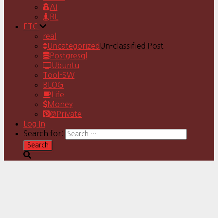
AI
RL
ETC
real
Uncategorized
Un-classified Post
Postgresql
Ubuntu
Tool-SW
BLOG
Life
Money
@Private
Log In
Search for: