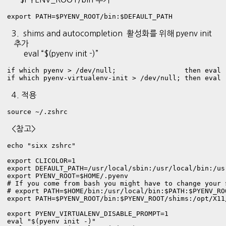
export PATH=$PYENV_ROOT/bin:$DEFAULT_PATH
3. shims and autocompletion 활성화를 위해 pyenv init
추가
eval “$(pyenv init -)”
if which pyenv > /dev/null;                 then eval 
if which pyenv-virtualenv-init > /dev/null; then eval 
4. 적용
source ~/.zshrc
<참고>
echo "sixx zshrc"

export CLICOLOR=1

export DEFAULT_PATH=/usr/local/sbin:/usr/local/bin:/us
export PYENV_ROOT=$HOME/.pyenv

# If you come from bash you might have to change your $
# export PATH=$HOME/bin:/usr/local/bin:$PATH:$PYENV_ROO
export PATH=$PYENV_ROOT/bin:$PYENV_ROOT/shims:/opt/X11
export PYENV_VIRTUALENV_DISABLE_PROMPT=1

eval "$(pyenv init -)"
