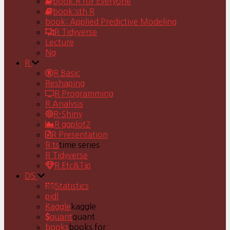
book:R for Everyone
book:sth R
book: Applied Predictive Modeling
R Tidyverse
Lecture
Ng
R
R Basic
Reshaping
R Programming
R Analysis
R-Shiny
R ggplot2
R Presentation
R ts
time series
R Tidyverse
R Etc&Tip
DS
Statistics
pjdl
Kaggle
kaggle
quant
quant
books
books for