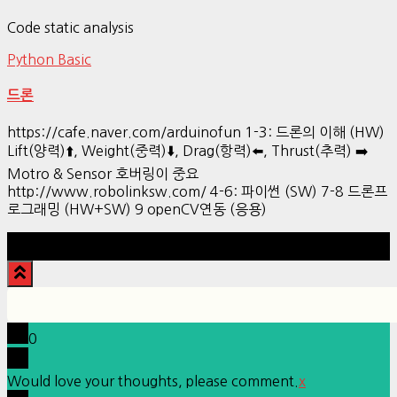
Code static analysis
Python Basic
드론
https://cafe.naver.com/arduinofun 1-3: 드론의 이해 (HW)
Lift(양력)⬆️, Weight(중력)⬇️, Drag(항력)⬅️, Thrust(추력) ➡️
Motro & Sensor 호버링이 중요
http://www.robolinksw.com/ 4-6: 파이썬 (SW) 7-8 드론프
로그래밍 (HW+SW) 9 openCV연동 (응용)
Hestia | Developed by
ThemeIsle
0
Would love your thoughts, please comment.
x