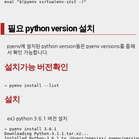
eval "$(pyenv virtualenv-init -)"
필요 python version 설치
pyenv에 설치된 python version들은 pyenv versions를 통해
서 확인 가능합니다.
설치가능 버전확인
⇒ pyenv install --list 
설치
ex> python 3.6.1 버전 설치
Downloading Python-3.1.1.tar.xz...

Installed Python-3.6.1 to /Users/onesixx/.pyenv/versio