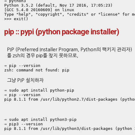
⇒ python3

Python 3.5.2 (default, Nov 17 2016, 17:05:23) 

[GCC 5.4.0 20160609] on linux

Type "help", "copyright", "credits" or "license" for mo
>>> exit()
pip :: pypi (python package installer)
PIP (Preferred Installer Program, Python의 팩키지 관리자)
를 zsh의 경우 pip를 찾지 못하므로,
⇒ pip --version
zsh: command not found: pip
그냥 PIP 설치하자
⇒ sudo apt install python-pip

⇒ pip --version
pip 8.1.1 from /usr/lib/python2.7/dist-packages (pytho
⇒ sudo apt install python3-pip

⇒ pip3 --version
pip 8.1.1 from /usr/lib/python3/dist-packages (python 