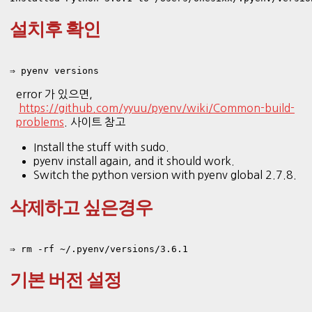
설치후 확인
⇒ pyenv versions
error 가 있으면,
https://github.com/yyuu/pyenv/wiki/Common-build-
problems
. 사이트 참고
Install the stuff with sudo.
pyenv install again, and it should work.
Switch the python version with pyenv global 2.7.8.
삭제하고 싶은경우
⇒ rm -rf ~/.pyenv/versions/3.6.1
기본 버전 설정