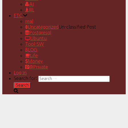
AI
RL
ETC
real
Uncategorized
Un-classified Post
Postgresql
Ubuntu
Tool-SW
BLOG
Life
Money
@Private
Log In
Search for: