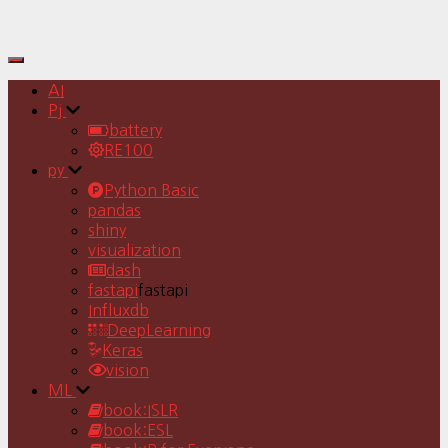
Toggle
Navigation
AI
Pj
battery
RE100
py
Python Basic
pandas
shiny
visualization
dash
fastapi
fastapi
Influxdb
DeepLearning
Keras
vision
ML
book:ISLR
book:ESL