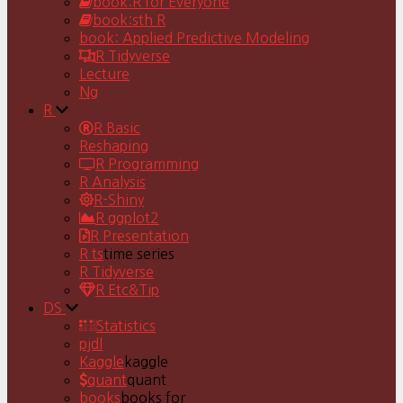
book:R for Everyone
book:sth R
book: Applied Predictive Modeling
R Tidyverse
Lecture
Ng
R
R Basic
Reshaping
R Programming
R Analysis
R-Shiny
R ggplot2
R Presentation
R ts
time series
R Tidyverse
R Etc&Tip
DS
Statistics
pjdl
Kaggle
kaggle
quant
quant
books
books for