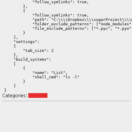
            "follow_symlinks": true, 

        }, 

        { 

            "follow_symlinks": true, 

            "path": "C:\\\\Dropbox\\\\sugarProject\\\\
            "folder_exclude_patterns": ["node_modules"
            "file_exclude_patterns": ["*.pyc", "*.pyo"
        } 

    ], 

    "settings": 

    { 

        "tab_size": 2 

    }, 

    "build_systems": 

    [ 

        { 

            "name": "List", 

            "shell_cmd": "ls -l" 

        } 

    ]

}
Categories:
Tool-SW