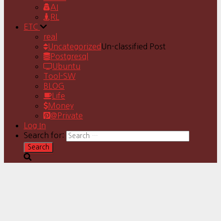
AI
RL
ETC
real
Uncategorized
Un-classified Post
Postgresql
Ubuntu
Tool-SW
BLOG
Life
Money
@Private
Log In
Search for: