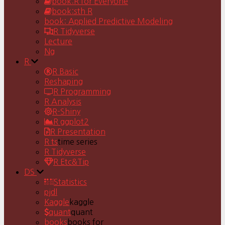
book:R for Everyone
book:sth R
book: Applied Predictive Modeling
R Tidyverse
Lecture
Ng
R
R Basic
Reshaping
R Programming
R Analysis
R-Shiny
R ggplot2
R Presentation
R ts
time series
R Tidyverse
R Etc&Tip
DS
Statistics
pjdl
Kaggle
kaggle
quant
quant
books
books for