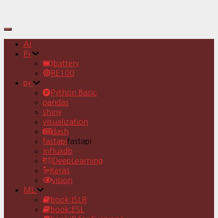
Toggle
Navigation
AI
Pj
battery
RE100
py
Python Basic
pandas
shiny
visualization
dash
fastapi
fastapi
Influxdb
DeepLearning
Keras
vision
ML
book:ISLR
book:ESL