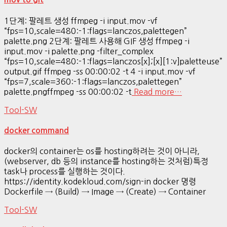
1단계: 팔레트 생성 ffmpeg -i input.mov -vf
“fps=10,scale=480:-1:flags=lanczos,palettegen”
palette.png 2단계: 팔레트 사용해 GIF 생성 ffmpeg -i
input.mov -i palette.png -filter_complex
“fps=10,scale=480:-1:flags=lanczos[x];[x][1:v]paletteuse”
output.gif ffmpeg -ss 00:00:02 -t 4 -i input.mov -vf
“fps=7,scale=360:-1:flags=lanczos,palettegen”
palette.pngffmpeg -ss 00:00:02 -t
Read more…
Tool-SW
docker command
docker의 container는 os를 hosting하려는 것이 아니라,
(webserver, db 등의 instance를 hosting하는 것처럼)특정
task나 process를 실행하는 것이다.
https://identity.kodekloud.com/sign-in docker 명령
Dockerfile → (Build) → Image → (Create) → Container
Tool-SW