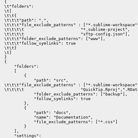
{

\t"folders":

\t[

\t\t{

\t\t\t"path": ".",

\t\t\t"file_exclude_patterns" : ["*.sublime-workspace",
\t\t\t\t                       "*.sublime-project",

\t\t\t\t                       "sftp-config.json"],

\t\t\t"folder_exclude_patterns": ["www"],

\t\t\t"follow_symlinks": true

\t\t}

\t]

}
{

    "folders":

    [

        {

            "path": "src",

\t\t\t"file_exclude_patterns" : ["*.sublime-workspace",
\t\t\t\t                       "QuickTip.Rproj",".RData
            "folder_exclude_patterns": ["backup"],

            "follow_symlinks": true

        },

        {

            "path": "docs",

            "name": "Documentation",

            "file_exclude_patterns": ["*.css"]

        }

    ],

    "settings":
