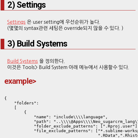
2) Settings
Settings
은 user setting에 우선순위가 높다.
(몇몇의 syntax관련 세팅은 override되지 않을 수 있다. )
3) Build Systems
Build Systems
을 정의한다.
이것은 Tools> Build System 아래 메뉴에서 사용할수 있다.
example>
{ 

    "folders": 

    [ 

        { 

            "name": "include\\\\language", 

            "path": "..\\\\@Apps\\\\Neo_sugarcrm_lang\
            "folder_exclude_patterns": [".Rproj.user"],
            "file_exclude_patterns": ["*.sublime-worksp
                                      ".RData",".Rhisto