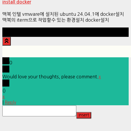
install docker
맥북 인텔 vmware에 설치된 ubuntu 24.04.1에 docker설치
맥북의 iterm으로 작업할수 있는 환경설치 docker설치
Hestia | Developed by
ThemeIsle
0
Would love your thoughts, please comment.
x
(
)
x
|
Reply
Insert