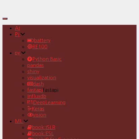
Toggle
Navigation
AI
Pj
battery
RE100
py
Python Basic
pandas
shiny
visualization
dash
fastapi
fastapi
Influxdb
DeepLearning
Keras
vision
ML
book:ISLR
book:ESL