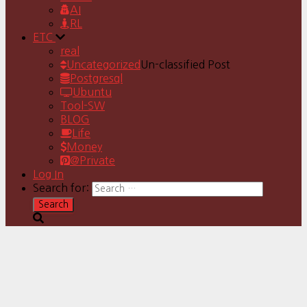
AI
RL
ETC
real
Uncategorized
Un-classified Post
Postgresql
Ubuntu
Tool-SW
BLOG
Life
Money
@Private
Log In
Search for: