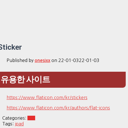
Sticker
Published by
on
22-01-03
22-01-03
onesixx
유용한 사이트
https://www.flaticon.com/kr/stickers
https://www.flaticon.com/kr/authors/flat-icons
Categories:
Life
Tags:
ipad