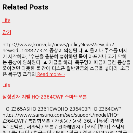
Related Posts
Life
감기
https://www.korea.kr/news/policyNewsView.do?
newsId=148827324 증상이 의심될 때 ▲ 물이나 주스를 마시
기 시작하라. “수분을 충분히 섭취하면 목이 아프거나 코가 막히
는 증상이 완화된다. ▲ 가글을 하라. 목구멍이 따끔따끔한 증상을
줄이려면 따뜻한 물 잔에 티스푼 절반만큼의 소금을 넣어라. 소금
은 목구멍 조직의
Read more…
Life
삼성전자 지펠 HQ-Z364CWP 스마트오븐
HQ-Z365ASHQ-Z361CWDHQ-Z364CBPHQ-Z364CWP.
https://www.samsung.com/sec/support/model/HQ-
Z364CWP/ 복합형오븐 / 가정용 / 용량: 36L / [특징] 가열방
식: 컨벡션 , 세라믹 / 오븐 / 전자레인지 / [조리] [부가] 스팀세
척 / 클린코팅 / 항균코팅 / 탈취 / 잠금 / 절전 / 입체가열 / 항균