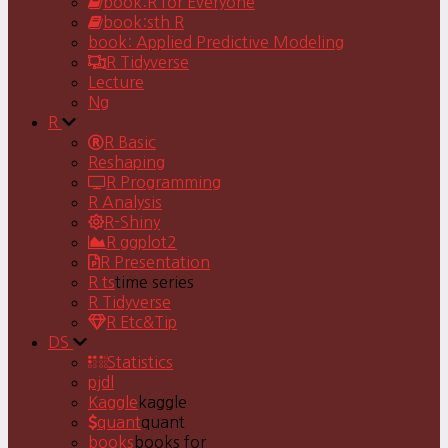
book:R for Everyone
book:sth R
book: Applied Predictive Modeling
R Tidyverse
Lecture
Ng
R
R Basic
Reshaping
R Programming
R Analysis
R-Shiny
R ggplot2
R Presentation
R ts
time series
R Tidyverse
R Etc&Tip
DS
Statistics
pjdl
Kaggle
kaggle
quant
quant
books
books for