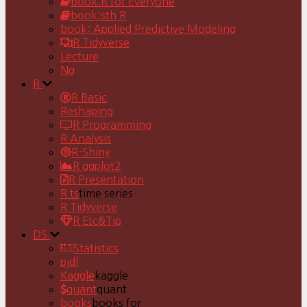
book:R for Everyone
book:sth R
book: Applied Predictive Modeling
R Tidyverse
Lecture
Ng
R
R Basic
Reshaping
R Programming
R Analysis
R-Shiny
R ggplot2
R Presentation
R ts
time series
R Tidyverse
R Etc&Tip
DS
Statistics
pjdl
Kaggle
kaggle
quant
quant
books
books for