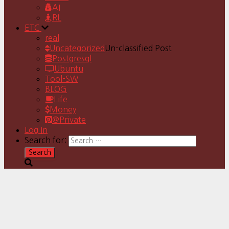
AI
RL
ETC
real
Uncategorized
Un-classified Post
Postgresql
Ubuntu
Tool-SW
BLOG
Life
Money
@Private
Log In
Search for: