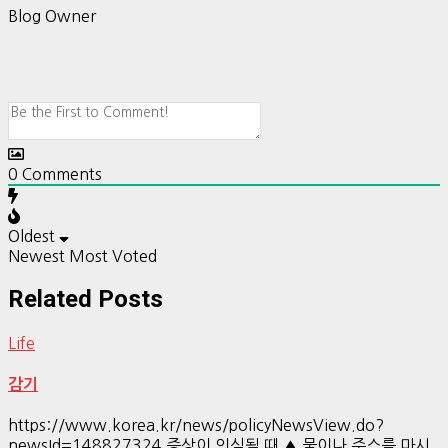
Blog Owner
0
Comments
Oldest
Newest
Most Voted
Related Posts
Life
감기
https://www.korea.kr/news/policyNewsView.do?
newsId=148827324 증상이 의심될 때 ▲ 물이나 주스를 마시