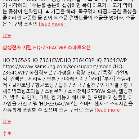
기 시작하라. “수분을 충분히 섭취하면 목이 아프거나 코가 막히
는 증상이 완화된다. ▲ 가글을 하라. 목구멍이 따끔따끔한 증상을
줄이려면 따뜻한 물 잔에 티스푼 절반만큼의 소금을 넣어라. 소금
은 목구멍 조직의
Read more…
Life
삼성전자 지펠 HQ-Z364CWP 스마트오븐
HQ-Z365ASHQ-Z361CWDHQ-Z364CBPHQ-Z364CWP.
https://www.samsung.com/sec/support/model/HQ-
Z364CWP/ 복합형오븐 / 가정용 / 용량: 36L / [특징] 가열방
식: 컨벡션 , 세라믹 / 오븐 / 전자레인지 / [조리] [부가] 스팀세
척 / 클린코팅 / 항균코팅 / 탈취 / 잠금 / 절전 / 입체가열 / 항균
세라믹코팅조리실 / 스팀쿠커 / 소비전력:2750W 오븐, 웰빙건
조, 발효, 레인지, 그릴, 찜 기능이 하나로 된 모던하고 심플한 디
자인을 가진 지펠 ‘HQ-Z364CWP’는 스마트 센서로 조리시간을
자유롭게 조절할 수 있으며 스팀 쿠커로 스팀
Read more…
Life
수초