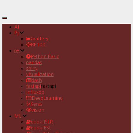
Toggle
Navigation
AI
Pj
battery
RE100
py
Python Basic
pandas
shiny
visualization
dash
fastapi
fastapi
Influxdb
DeepLearning
Keras
vision
ML
book:ISLR
book:ESL