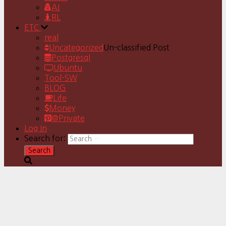
AI
RL
ETC
real
Uncategorized
Un-classified Post
Postgresql
Ubuntu
Tool-SW
BLOG
Life
Money
@Private
Log In
Search for: