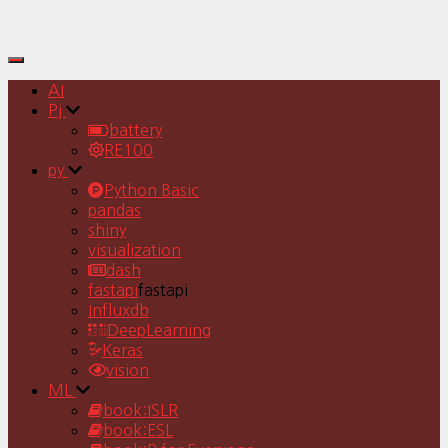
Toggle
Navigation
AI
Pj
battery
RE100
py
Python Basic
pandas
shiny
visualization
dash
fastapi
fastapi
Influxdb
DeepLearning
Keras
vision
ML
book:ISLR
book:ESL