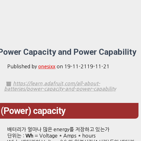
Power Capacity and Power Capability
Published by
on
19-11-21
19-11-21
onesixx
https://learn.adafruit.com/all-about-
batteries/power-capacity-and-power-capability
(Power) capacity
배터리가 얼마나 많은 energy를 저장하고 있는가
단위는 :
= Voltage * Amps * hours
Wh