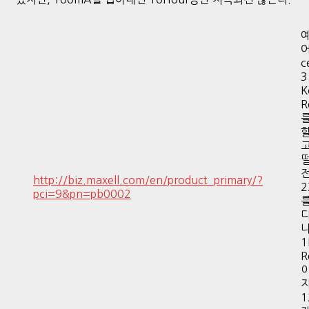
어
c
3
K
R
를
고
http://biz.maxell.com/en/product_primary/?
2
pci=9&pn=pb0002
다
1
R
이
1