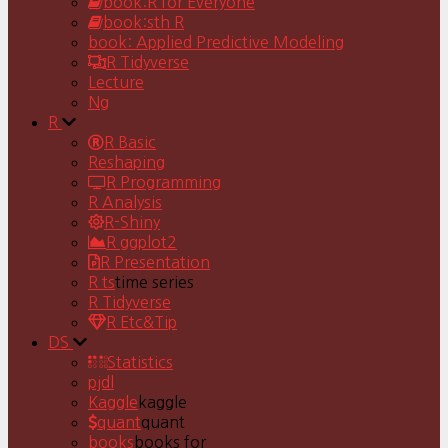
book:R for Everyone
book:sth R
book: Applied Predictive Modeling
R Tidyverse
Lecture
Ng
R
R Basic
Reshaping
R Programming
R Analysis
R-Shiny
R ggplot2
R Presentation
R ts
time series
R Tidyverse
R Etc&Tip
DS
Statistics
pjdl
Kaggle
kaggle
quant
quant
books
books for