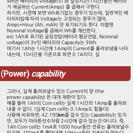
Wh는 배터리의 Voltage(V) 와 일정시간(1시간)동안 배터리
가 제공하는 Current(Amps) 를 곱해서 구한다.
하지만, 시중에 보면 Wh표기없는 경우가 있는데, 일반적인 배
터리타입에 따라 Voltage는 고정되는 경우가 많아,
Amps*Hour (Ah, mAh) 만 표기되기도 한다. 이럴땐
Nominal Voltage를 곱해서 Wh를 계산한다.
ex) 1Ah로 표기된 공칭전압(배터리 평균전압, Nominal
voltage)이 3V인 배터리의 Capacity는 3Wh
여기서 1Ah는 1시간에 1Amp의 Current를 흘려보냄을 나타
내는데, 10시간을 기준으로 하면 0.1A이다. 실
(Power)
capability
그러나, 실제 흘려보낼수 있는 Current의 양 (the
power
capability
) 은 대개 제한이 있다.
예를 들어 1Ah의 Coin cell는 실제 1시간의 1Amp를 흘려보
내줄 수 없다. (실제 Coin cell는 0.1Amp도 힘들다)
사람에 비유하면, 42.195
를 갈수 있는 Capability는 있지
km
만, 모두가 마라톤선수처럼 2시간에 갈수 있는건 아니다. 즉,
1Ah Coin cell는 1mA로 1000 hour동안 전류는 흘려보낼수
있지만, 100mA를 뽑아내면 10Hour동안 지속되진 않는다.