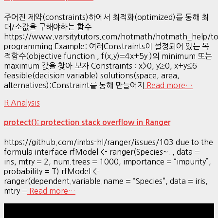
주어진 제약(constraints)하에서 최적화(optimized)를 통해 최
대/소값을 구해야하는 함수
https://www.varsitytutors.com/hotmath/hotmath_help/top
programming Example: 여러Constraints이 설정되어 있는 목
적함수(objective function , f(x,y)=4x+5y )의 minimum 또는
maximum 값을 찾아 보자 Constraints : x>0, y≥0, x+y≤6
feasible(decision variable) solutions(space, area,
alternatives):Constraint를 통해 만들어지
Read more…
R Analysis
protect(): protection stack overflow in Ranger
https://github.com/imbs-hl/ranger/issues/103 due to the
formula interface rfModel <- ranger(Species~. , data =
iris, mtry = 2, num.trees = 1000, importance = “impurity”,
probability = T) rfModel <-
ranger(dependent.variable.name = “Species”, data = iris,
mtry =
Read more…
Hestia | Developed by
ThemeIsle