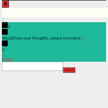
2
0
Would love your thoughts, please comment.
x
(
)
x
|
Reply
Insert