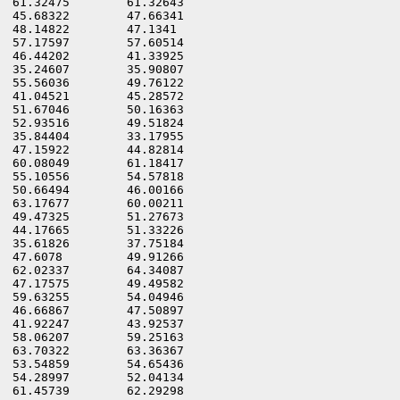
61.32475	61.32643

45.68322	47.66341

48.14822	47.1341

57.17597	57.60514

46.44202	41.33925

35.24607	35.90807

55.56036	49.76122

41.04521	45.28572

51.67046	50.16363

52.93516	49.51824

35.84404	33.17955

47.15922	44.82814

60.08049	61.18417

55.10556	54.57818

50.66494	46.00166

63.17677	60.00211

49.47325	51.27673

44.17665	51.33226

35.61826	37.75184

47.6078	        49.91266

62.02337	64.34087

47.17575	49.49582

59.63255	54.04946

46.66867	47.50897

41.92247	43.92537

58.06207	59.25163

63.70322	63.36367

53.54859	54.65436

54.28997	52.04134

61.45739	62.29298
