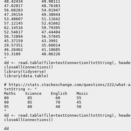
48.42434	49.98111

47.02817	48.76383

56.68283	54.01947

47.39154	49.38044

53.48607	51.11642

57.12145	52.61662

62.14516	59.79395

52.54617	47.44484

56.72894	56.57045

45.37159	43.3991

29.57351	35.60014

46.26462	41.10685

53.3189	        48.86226

"

dd <- read.table(file=textConnection(txtString), header
closeAllConnections()
library(tidyverse)

library(data.table)

# https://stats.stackexchange.com/questions/222/what-a
txtString <- "

Maths    Science    English    Music    

80        85          60       55  

90        85          70       45

95        80          40       50

"

dd <- read.table(file=textConnection(txtString), heade
closeAllConnections()

dd
