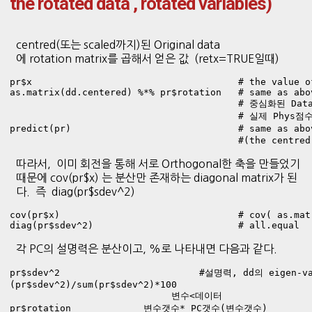
the rotated data , rotated variables)
centred(또는 scaled까지)된 Original data
에 rotation matrix를 곱해서 얻은 값 (retx=TRUE일때)
pr$x                                     # the value o
as.matrix(dd.centered) %*% pr$rotation   # same as abo
                                         # 중심화된
                                         # 실제 Phys점
predict(pr)                              # same as ab
                                         #(the centred
따라서, 이미 회전을 통해 서로 Orthogonal한 축을 만들었기
때문에 cov(pr$x) 는 분산만 존재하는 diagonal matrix가 된
다. 즉 diag(pr$sdev^2)
cov(pr$x)                                # cov( as.mat
diag(pr$sdev^2)                          # all.equal
각 PC의 설명력은 분산이고, %로 나타내면 다음과 같다.
pr$sdev^2                         #설명력, dd의 eigen-v
(pr$sdev^2)/sum(pr$sdev^2)*100  
                             변수<데이터              
pr$rotation             변수갯수* PC갯수(변수갯수)      