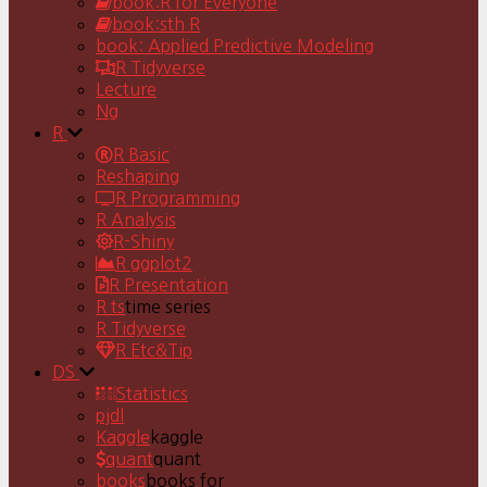
book:R for Everyone
book:sth R
book: Applied Predictive Modeling
R Tidyverse
Lecture
Ng
R
R Basic
Reshaping
R Programming
R Analysis
R-Shiny
R ggplot2
R Presentation
R ts
time series
R Tidyverse
R Etc&Tip
DS
Statistics
pjdl
Kaggle
kaggle
quant
quant
books
books for