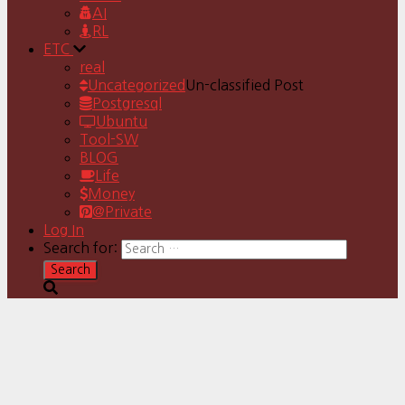
AI
RL
ETC
real
Uncategorized
Un-classified Post
Postgresql
Ubuntu
Tool-SW
BLOG
Life
Money
@Private
Log In
Search for: