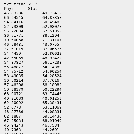
txtString <- "

Phys      Stat

45.83286	49.73412

66.24545	64.87357

54.84116	50.45485

52.73309	52.98077

55.22804	57.51052

36.71771	38.1294

70.60068	71.31107

46.58481	43.0755

37.61019	37.06575

54.4459 	52.86622

42.65069	48.93422

54.37827	56.17238

55.48877	54.14389

54.75712	54.90254

58.49035	54.28524

36.50214	37.7616

57.46308	56.18982

50.88379	50.22294

66.00721	63.74446

40.21083	40.01258

62.80092	65.38431

52.6778	        53.11069

46.37766	44.08331

62.1887	        59.14436

67.25034	68.91049

46.94243	46.7534

40.7363	        44.2691
