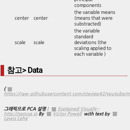
components
the variable means
center
center
(means that were
substracted)
the variable
standard
scale
scale
deviations (the
scaling applied to
each variable )
참고> Data
(
https://raw.githubusercontent.com/steviep42/youtube/
그래픽으로 PCA 설명 :
Explained Visually -
http://setosa.io
By
Victor Powell
with text by
Lewis Lehe