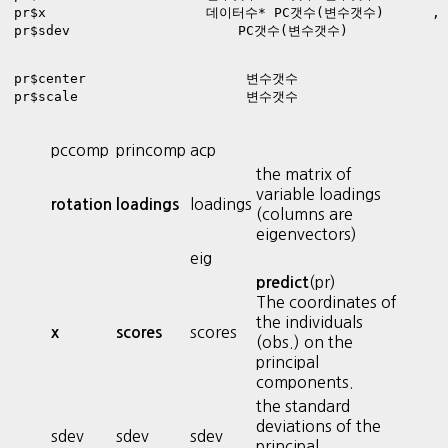
pr$x                    데이터수* PC갯수(변수갯수)      
pr$sdev                     PC갯수(변수갯수)            
pr$center                    변수갯수            
pr$scale                     변수갯수       
pccomp
princomp
acp
the matrix of
variable loadings
loadings
rotation
loadings
(columns are
eigenvectors)
eig
(pr)
predict
The coordinates of
the individuals
scores
x
scores
(obs.) on the
principal
components.
the standard
deviations of the
sdev
sdev
sdev
principal