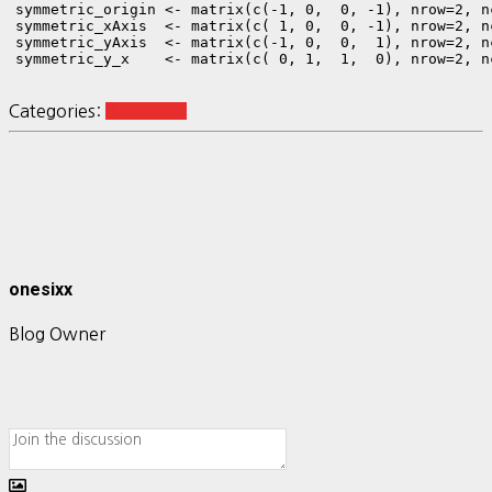
symmetric_origin <- matrix(c(-1, 0,  0, -1), nrow=2, nc
symmetric_xAxis  <- matrix(c( 1, 0,  0, -1), nrow=2, nc
symmetric_yAxis  <- matrix(c(-1, 0,  0,  1), nrow=2, nc
symmetric_y_x    <- matrix(c( 0, 1,  1,  0), nrow=2, nc
Categories:
R Analysis
onesixx
Blog Owner