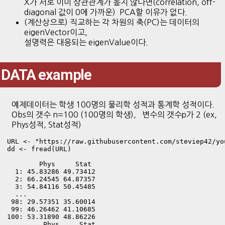
X가 서로 이미 상관관계가 높지 않다면(correlation, off-
diagonal 값이 0에 가까운) PCA할 이유가 없다.
(계산상으로) 직교하는 각 차원의 축(PC)는 데이터의
eigenVector이고,
설명력은 대응되는 eigenValue이다.
DATA example
예제데이터는 학생 100명의 물리학 성적과 통계학 성적이다.
Obs의 갯수 n=100 (100명의 학생), 변수의 갯수p가 2 (ex,
Phys성적, Stat성적)
URL <- "https://raw.githubusercontent.com/steviep42/yo
dd <- fread(URL)
        Phys     Stat

  1: 45.83286 49.73412

  2: 66.24545 64.87357

  3: 54.84116 50.45485

  ...

 98: 29.57351 35.60014

 99: 46.26462 41.10685

100: 53.31890 48.86226

         Phys     Stat