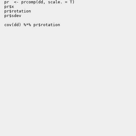
pr  <- prcomp(dd, scale. = T) 

pr$x

pr$rotation

pr$sdev

cov(dd) %*% pr$rotation
