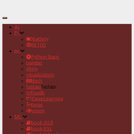
Toggle
Navigation
AI
Pj
battery
RE100
py
Python Basic
pandas
shiny
visualization
dash
fastapi
fastapi
Influxdb
DeepLearning
Keras
vision
ML
book:ISLR
book:ESL