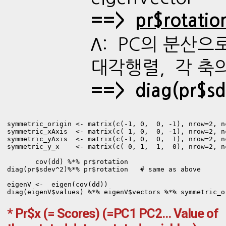
==>
pr$rotatio
Λ: PC의 분산으
대각행렬, 각 축
==> diag(pr$sd
symmetric_origin <- matrix(c(-1, 0,  0, -1), nrow=2, nc
symmetric_xAxis  <- matrix(c( 1, 0,  0, -1), nrow=2, nc
symmetric_yAxis  <- matrix(c(-1, 0,  0,  1), nrow=2, nc
symmetric_y_x    <- matrix(c( 0, 1,  1,  0), nrow=2, nc
       cov(dd) %*% pr$rotation    

diag(pr$sdev^2)%*% pr$rotation   # same as above

eigenV <-  eigen(cov(dd))

* Pr$x (= Scores) (=PC1 PC2... Value of