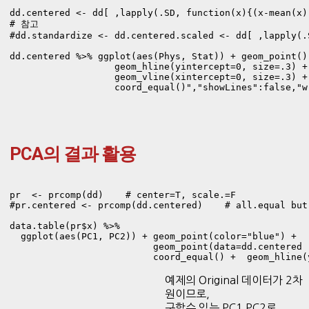
dd.centered <- dd[ ,lapply(.SD, function(x){(x-mean(x))
# 참고

#dd.standardize <- dd.centered.scaled <- dd[ ,lapply(.
dd.centered %>% ggplot(aes(Phys, Stat)) + geom_point() 
                   geom_hline(yintercept=0, size=.3) + 
                   geom_vline(xintercept=0, size=.3) + 
                   coord_equal()","showLines":false,"w
PCA의 결과 활용
pr  <- prcomp(dd)    # center=T, scale.=F 

#pr.centered <- prcomp(dd.centered)    # all.equal but 
data.table(pr$x) %>% 

  ggplot(aes(PC1, PC2)) + geom_point(color="blue") +

                          geom_point(data=dd.centered 
                          coord_equal() +  geom_hline(
예제의 Original 데이터가 2차
원이므로,
구할수 있는 PC1 PC2로