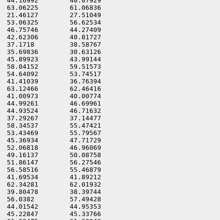
44.16992	40.07929

63.06225	61.06836

21.46127	27.51049

53.06325	56.62534

46.75746	44.27409

42.62306	40.81727

37.1718	        38.58767

35.69836	30.63126

45.89923	43.99144

58.04152	59.51573

54.64092	53.74517

41.41039	36.76394

63.12466	62.46416

41.00973	40.00774

44.99261	46.69961

44.93524	46.71632

37.29267	37.14477

58.34537	55.47421

53.43469	55.79567

45.36934	47.71729

52.06818	46.96069

49.16137	50.08758

51.86147	56.27546

56.58516	55.46879

41.69534	41.89212

62.34281	62.01932

39.80478	38.39744

56.0382	        57.49428

44.01542	44.95353

45.22847	45.33766
