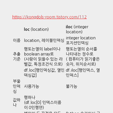
https://kongdols-room.tistory.com/112
(integer
iloc
(location)
loc
location)
integer location
이름
location, 레이블인덱싱
포지션인덱싱
행또는열의 label이나
행또는열의 순서를
추출
boolean array로
나타내는 정수로
기준
(사람이 읽을수 있는 라
( 컴퓨터가 읽기좋은
벨값, 특정조건식 으로)
숫자, 위치순서로)
df.loc[행인덱싱값, 열인
df.iloc[행인덱스, 열
덱싱값]
인덱스]
부울
인덱
사용가능
불가능
싱
행하나
값하
(df.loc[0] 인덱스이름
나
이 0인행만)