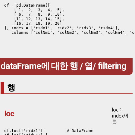
df = pd.DataFrame([

    [ 1,  2,  3,  4,  5],

    [ 6,  7,  8,  9, 10],

    [11, 12, 13, 14, 15],

    [16, 17, 18, 19, 20]

], index = ['ridx1', 'ridx2', 'ridx3', 'ridx4'],

   columns=['colNm1', 'colNm2', 'colNm3', 'colNm4', 'c
dataFrame에 대한 행 / 열/ filtering
행
loc :
loc
index이
름
df.loc[['ridx1']]         # DataFrame 
