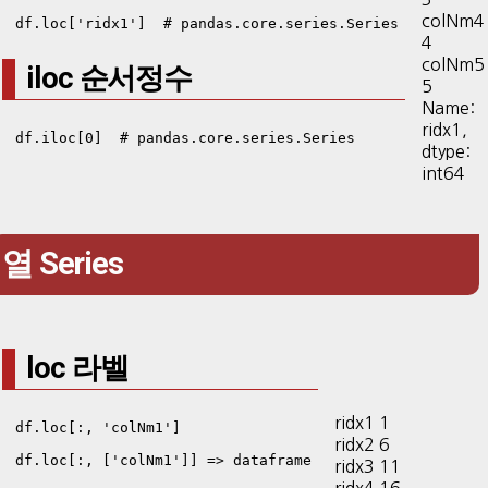
colNm4
df.loc['ridx1']  # pandas.core.series.Series
4
colNm5
iloc 순서정수
5
Name:
ridx1,
df.iloc[0]  # pandas.core.series.Series
dtype:
int64
열 Series
loc 라벨
ridx1 1
df.loc[:, 'colNm1']

ridx2 6
df.loc[:, ['colNm1']] => dataframe
ridx3 11
ridx4 16