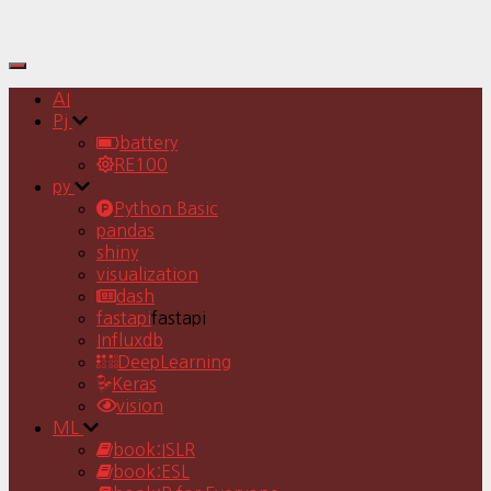
Toggle
Navigation
AI
Pj
battery
RE100
py
Python Basic
pandas
shiny
visualization
dash
fastapi
fastapi
Influxdb
DeepLearning
Keras
vision
ML
book:ISLR
book:ESL