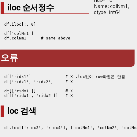
iloc 순서정수
Name: colNm1,
dtype: int64
df.iloc[:, 0]

df['colNm1']

df.colNm1      # same above
오류
df['ridx1']              # X .loc없이 row라벨은 안됨

df['ridx1', 'ridx2']     # X

df[['ridx1']]            # X

df[['ridx1', 'ridx2']]   # X
loc 검색
df.loc[['ridx3', 'ridx4'], ['colNm1', 'colNm2', 'colNm