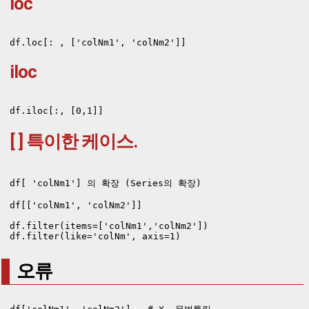
loc
df.loc[: , ['colNm1', 'colNm2']] 
iloc
df.iloc[:, [0,1]]
[ ] 특이한 케이스.
df[ 'colNm1'] 의 확장 (Series의 확장)

df[['colNm1', 'colNm2']]   

df.filter(items=['colNm1','colNm2'])

df.filter(like='colNm', axis=1)
오류