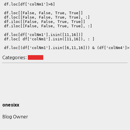
df.loc[df['colNm1']>6]

df.loc[[False, False, True, True]]

df.loc[[False, False, True, True], :] 

df.iloc[[False, False, True, True]]

df.iloc[[False, False, True, True], :] 

df.loc[df['colNm1'].isin([11,16])]

df.loc[ df['colNm1'].isin([11,16]), : ]

df.loc[(df['colNm1'].isin([6,11,16])) & (df['colNm4']>
Categories:
pandas
onesixx
Blog Owner