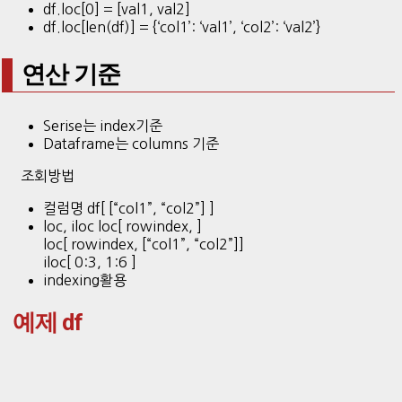
df.loc[0] = [val1, val2]
df.loc[len(df)] = {‘col1’: ‘val1’, ‘col2’: ‘val2’}
연산 기준
Serise는 index기준
Dataframe는 columns 기준
조회방법
컬럼명 df[ [“col1”, “col2”] ]
loc, iloc loc[ rowindex, ]
loc[ rowindex, [“col1”, “col2”]]
iloc[ 0:3, 1:6 ]
indexing활용
예제 df