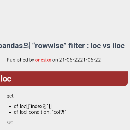
pandas의 “rowwise” filter : loc vs iloc
Published by
on
21-06-22
21-06-22
onesixx
loc
get
df.loc[[“index명”]]
df.loc[ condition, “col명”]
set