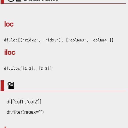
loc
df.loc[['ridx2', 'ridx3'], ['colNm3', 'colNm4']]
iloc
df.iloc[[1,2], [2,3]]
열
df[[‘col1’, ‘col2’]]
df.filter(regex=””)