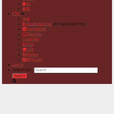
AI
RL
ETC
real
Uncategorized
Un-classified Post
Postgresql
Ubuntu
Tool-SW
BLOG
Life
Money
@Private
Log In
Search for: