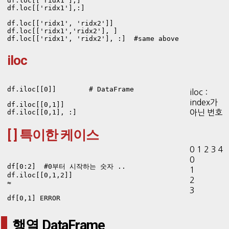
df.loc[['ridx1'],]

df.loc[['ridx1'],:]

df.loc[['ridx1', 'ridx2']]

df.loc[['ridx1','ridx2'], ]

df.loc[['ridx1', 'ridx2'], :]  #same above
iloc
df.iloc[[0]]        # DataFrame 

iloc :
index가
df.iloc[[0,1]]

아닌 번호
df.iloc[[0,1], :]
[ ] 특이한 케이스
0 1 2 3 4
0
df[0:2]  #0부터 시작하는 숫자 ..

1
df.iloc[[0,1,2]]

2
≈

3
df[0,1] ERROR
행열 DataFrame