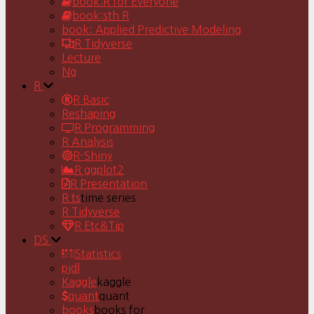
book:R for Everyone
book:sth R
book: Applied Predictive Modeling
R Tidyverse
Lecture
Ng
R
R Basic
Reshaping
R Programming
R Analysis
R-Shiny
R ggplot2
R Presentation
R ts
time series
R Tidyverse
R Etc&Tip
DS
Statistics
pjdl
Kaggle
kaggle
quant
quant
books
books for