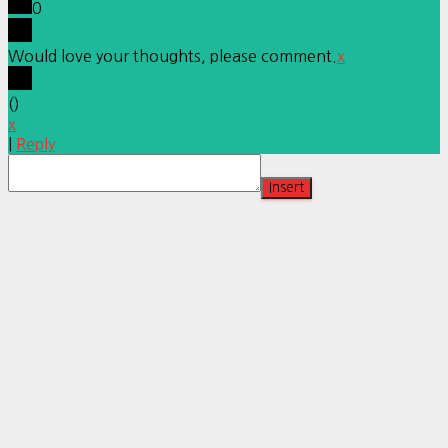
0
Would love your thoughts, please comment.
x
(
)
x
|
Reply
Insert