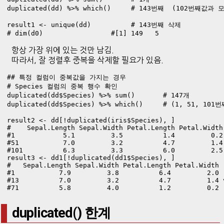
duplicated(dd) %>% which()     # 143번째  (102번째값과
result1 <- unique(dd)          # 143번째 삭제 

# dim(d0)                 #[1] 149   5
항상 가장 위에 있는 것만 남김.
따라서, 잘 정렬후 중복을 삭제할 필요가 있음.
## 특정 컬럼이 중복값을 가지는 경우

# Species 컬럼의 중복 행수 확인

duplicated(dd$Species) %>% sum()       # 147개

duplicated(dd$Species) %>% which()     # (1, 51, 101
result2 <- dd[!duplicated(iris$Species), ]

#    Sepal.Length Sepal.Width Petal.Length Petal.Width 
#1            5.1         3.5          1.4         0.2 
#51           7.0         3.2          4.7         1.4 
#101          6.3         3.3          6.0         2.5
result3 <- dd1[!duplicated(dd1$Species), ]

#   Sepal.Length Sepal.Width Petal.Length Petal.Width  
#1           7.9         3.8          6.4         2.0  
#13          7.0         3.2          4.7         1.4 v
#71          5.8         4.0          1.2         0.2 
duplicated() 한계