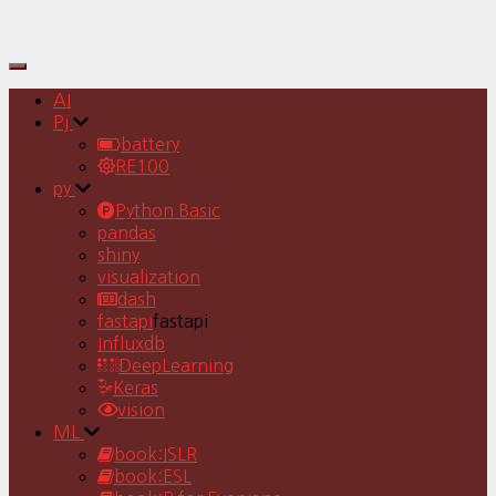
Toggle
Navigation
AI
Pj
battery
RE100
py
Python Basic
pandas
shiny
visualization
dash
fastapi
fastapi
Influxdb
DeepLearning
Keras
vision
ML
book:ISLR
book:ESL