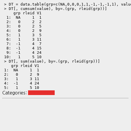
> DT = data.table(grp=c(NA,0,0,0,1,1,-1,-1,-1,1), value
> DT[, cumsum(value), by=.(grp, rleid(grp))]

    grp rleid V1

 1:  NA     1  1

 2:   0     2  2

 3:   0     2  5

 4:   0     2  9

 5:   1     3  5

 6:   1     3 11

 7:  -1     4  7

 8:  -1     4 15

 9:  -1     4 24

10:   1     5 10

> DT[, sum(value), by=.(grp, rleid(grp))]

   grp rleid V1

1:  NA     1  1

2:   0     2  9

3:   1     3 11

4:  -1     4 24

5:   1     5 10
Categories:
R Reshaping