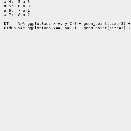
# 4:  5 a 3

# 5:  6 a 3

# 6:  7 a 1

# 7:  8 a 2

DT    %>% ggplot(aes(x=A, y=C)) + geom_point(size=3) + 
DTdup %>% ggplot(aes(x=A, y=C)) + geom_point(size=3) +