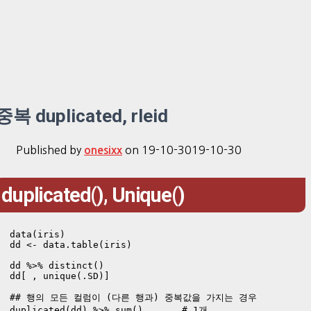
중복 duplicated, rleid
Published by
on
19-10-30
19-10-30
onesixx
duplicated(), Unique()
data(iris)

dd <- data.table(iris)

dd %>% distinct()

dd[ , unique(.SD)]

## 행의 모든 컬럼이 (다른 행과) 중복값을 가지는 경우

duplicated(dd) %>% sum()       # 1개
