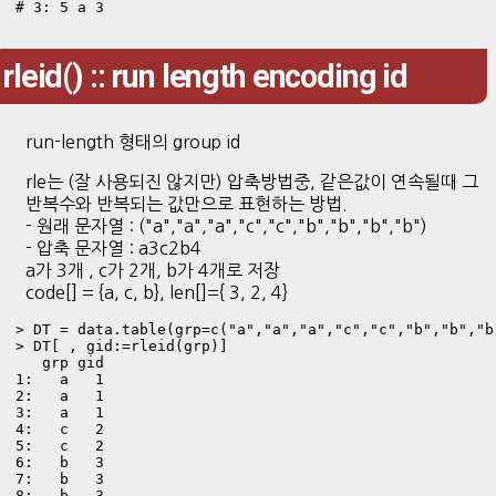
# 3: 5 a 3
rleid() :: run length encoding id
run-length 형태의 group id
rle는 (잘 사용되진 않지만) 압축방법중, 같은값이 연속될때 그
반복수와 반복되는 값만으로 표현하는 방법.
- 원래 문자열 : ("a","a","a","c","c","b","b","b","b")
- 압축 문자열 : a3c2b4
a가 3개 , c가 2개, b가 4개로 저장
code[] = {a, c, b}, len[]={ 3, 2, 4}
> DT = data.table(grp=c("a","a","a","c","c","b","b","b"
> DT[ , gid:=rleid(grp)]

   grp gid

1:   a   1

2:   a   1

3:   a   1

4:   c   2

5:   c   2

6:   b   3

7:   b   3

8:   b   3
