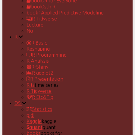
book:R for Everyone
book:sth R
book: Applied Predictive Modeling
R Tidyverse
Lecture
Ng
R
R Basic
Reshaping
R Programming
R Analysis
R-Shiny
R ggplot2
R Presentation
R ts
time series
R Tidyverse
R Etc&Tip
DS
Statistics
pjdl
Kaggle
kaggle
quant
quant
books
books for