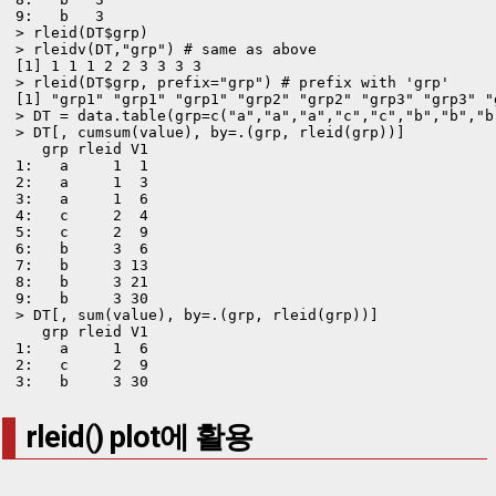
9:   b   3

> rleid(DT$grp)

> rleidv(DT,"grp") # same as above

[1] 1 1 1 2 2 3 3 3 3

> rleid(DT$grp, prefix="grp") # prefix with 'grp'

[1] "grp1" "grp1" "grp1" "grp2" "grp2" "grp3" "grp3" "
> DT = data.table(grp=c("a","a","a","c","c","b","b","b"
> DT[, cumsum(value), by=.(grp, rleid(grp))]

   grp rleid V1

1:   a     1  1

2:   a     1  3

3:   a     1  6

4:   c     2  4

5:   c     2  9

6:   b     3  6

7:   b     3 13

8:   b     3 21

9:   b     3 30

> DT[, sum(value), by=.(grp, rleid(grp))]

   grp rleid V1

1:   a     1  6

2:   c     2  9

3:   b     3 30
rleid() plot에 활용