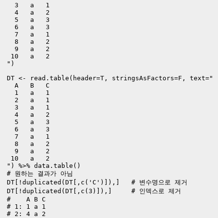
  3   a   1

  4   a   2

  5   a   3

  6   a   3 

  7   a   1   

  8   a   2   

  9   a   2

 10   a   2

")

DT <- read.table(header=T, stringsAsFactors=F, text="

  A   B   C 

  1   a   1 

  2   a   1 

  3   a   1

  4   a   2

  5   a   3

  6   a   3 

  7   a   1   

  8   a   2   

  9   a   2

 10   a   2

") %>% data.table()
# 원하는 결과가 아님

DT[!duplicated(DT[,c('C')]),]   # 변수명으로 제거

DT[!duplicated(DT[,c(3)]),]     # 인덱스로 제거

#    A B C

# 1: 1 a 1

# 2: 4 a 2
