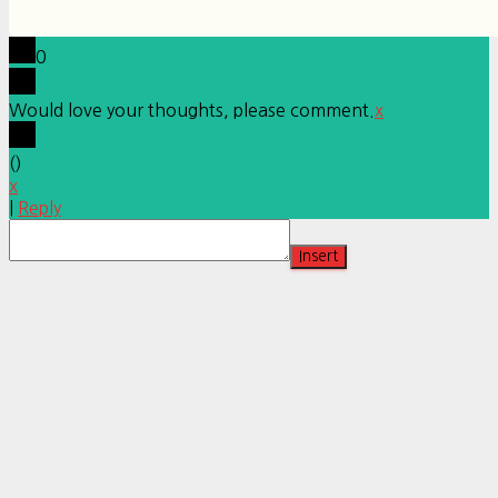
0
Would love your thoughts, please comment.
x
(
)
x
|
Reply
Insert