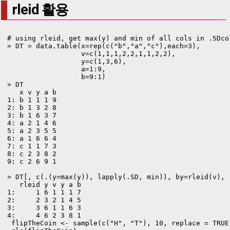
rleid 활용
# using rleid, get max(y) and min of all cols in .SDco
> DT = data.table(x=rep(c("b","a","c"),each=3), 

                  v=c(1,1,1,2,2,1,1,2,2), 

                  y=c(1,3,6), 

                  a=1:9, 

                  b=9:1)

> DT

   x v y a b

1: b 1 1 1 9

2: b 1 3 2 8

3: b 1 6 3 7

4: a 2 1 4 6

5: a 2 3 5 5

6: a 1 6 6 4

7: c 1 1 7 3

8: c 2 3 8 2

9: c 2 6 9 1

> DT[, c(.(y=max(y)), lapply(.SD, min)), by=rleid(v), .
   rleid y v y a b

1:     1 6 1 1 1 7

2:     2 3 2 1 4 5

3:     3 6 1 1 6 3

4:     4 6 2 3 8 1
 flipTheCoin <- sample(c("H", "T"), 10, replace = TRUE)