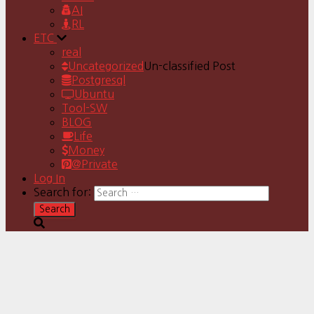
AI
RL
ETC
real
Uncategorized
Un-classified Post
Postgresql
Ubuntu
Tool-SW
BLOG
Life
Money
@Private
Log In
Search for: