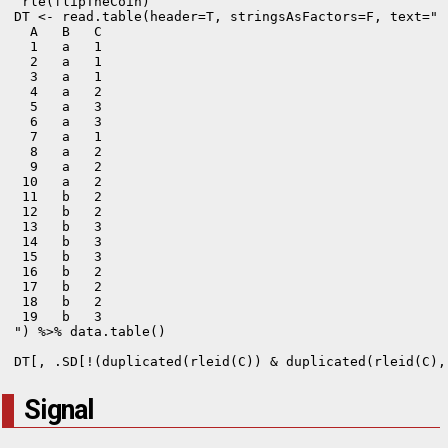
 rle(flipTheCoin)
DT <- read.table(header=T, stringsAsFactors=F, text="

  A   B   C 

  1   a   1 

  2   a   1 

  3   a   1

  4   a   2

  5   a   3

  6   a   3 

  7   a   1   

  8   a   2   

  9   a   2

 10   a   2

 11   b   2

 12   b   2 

 13   b   3

 14   b   3

 15   b   3

 16   b   2

 17   b   2

 18   b   2

 19   b   3

") %>% data.table()

DT[, .SD[!(duplicated(rleid(C)) & duplicated(rleid(C),
Signal