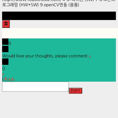
로그래밍 (HW+SW) 9 openCV연동 (응용)
Hestia | Developed by
ThemeIsle
0
Would love your thoughts, please comment.
x
(
)
x
|
Reply
Insert