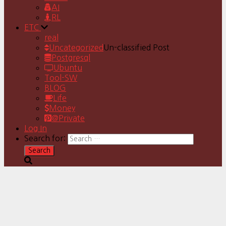
AI
RL
ETC
real
Uncategorized
Un-classified Post
Postgresql
Ubuntu
Tool-SW
BLOG
Life
Money
@Private
Log In
Search for: