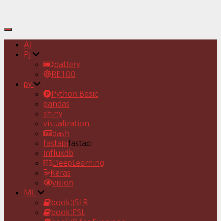
Toggle
Navigation
AI
Pj
battery
RE100
py
Python Basic
pandas
shiny
visualization
dash
fastapi
fastapi
Influxdb
DeepLearning
Keras
vision
ML
book:ISLR
book:ESL