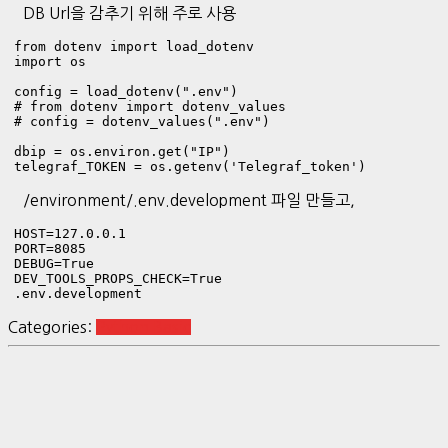
DB Url을 감추기 위해 주로 사용
from dotenv import load_dotenv

import os 

config = load_dotenv(".env")

# from dotenv import dotenv_values

# config = dotenv_values(".env") 

dbip = os.environ.get("IP")

/environment/.env.development 파일 만들고,
HOST=127.0.0.1

PORT=8085

DEBUG=True

DEV_TOOLS_PROPS_CHECK=True
.env.development 
Categories:
Python Basic