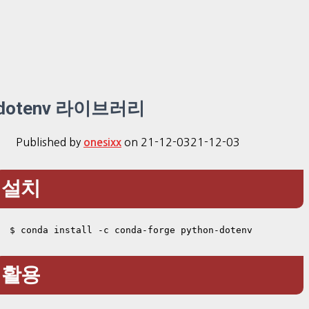
dotenv 라이브러리
Published by
on
21-12-03
21-12-03
onesixx
설치
$ conda install -c conda-forge python-dotenv
활용