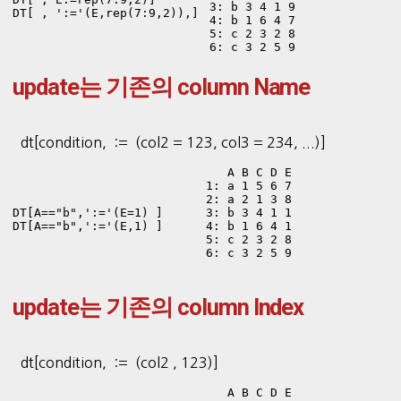
3: b 3 4 1 9

DT[ , ':='(E,rep(7:9,2)),]
4: b 1 6 4 7

5: c 2 3 2 8

6: c 3 2 5 9
update는 기존의 column Name
dt[condition,`:=`(col2 = 123, col3 = 234, ...)]
   A B C D E

1: a 1 5 6 7

2: a 2 1 3 8

3: b 3 4 1 1

DT[A=="b",':='(E=1) ]

4: b 1 6 4 1

DT[A=="b",':='(E,1) ]
5: c 2 3 2 8

6: c 3 2 5 9
update는 기존의 column Index
dt[condition,`:=`(col2 , 123)]
   A B C D E
