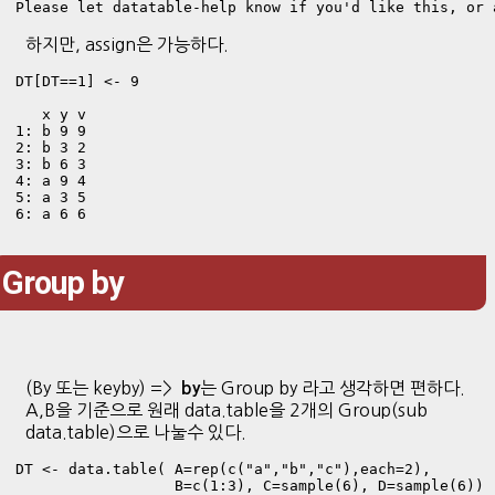
Please let datatable-help know if you'd like this, or 
하지만, assign은 가능하다.
DT[DT==1] <- 9

   x y v

1: b 9 9

2: b 3 2

3: b 6 3

4: a 9 4

5: a 3 5

6: a 6 6
Group by
(By 또는 keyby) =>
는 Group by 라고 생각하면 편하다.
by
A,B을 기준으로 원래 data.table을 2개의 Group(sub
data.table)으로 나눌수 있다.
DT <- data.table( A=rep(c("a","b","c"),each=2), 

                  B=c(1:3), C=sample(6), D=sample(6)) 
