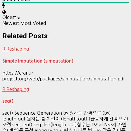
Oldest
Newest
Most Voted
Related Posts
R Reshaping
Simple Imputation (simputation)
https://cran.r-
project.org/web/packages/simputation/simputation.pdf
R Reshaping
seq()
seq() Sequence Generation by 원하는 간격으로 (by)
length.out 원하는 출력 길이 (length.out) (균등하게 간격으로)
조절 seq_len() seq_len(length.out)함수는 1에서 N까지 자연
수(계수)를 구성 along.with 시퀀스가 다른 벡터와 같은 길이를