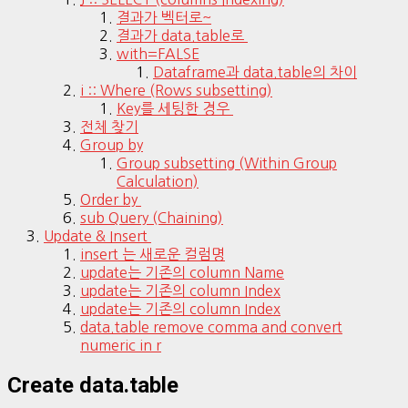
결과가 벡터로~
결과가 data.table로
with=FALSE
Dataframe과 data.table의 차이
i :: Where (Rows subsetting)
Key를 세팅한 경우
전체 찾기
Group by
Group subsetting (Within Group
Calculation)
Order by
sub Query (Chaining)
Update & Insert
insert 는 새로운 컬럼명
update는 기존의 column Name
update는 기존의 column Index
update는 기존의 column Index
data.table remove comma and convert
numeric in r
Create data.table