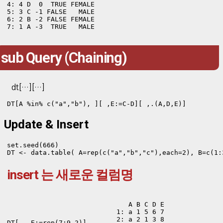
4: 4 D  0  TRUE FEMALE

5: 3 C -1 FALSE   MALE

6: 2 B -2 FALSE FEMALE

7: 1 A -3  TRUE   MALE
sub Query (Chaining)
dt[…][…]
DT[A %in% c("a","b"), ][ ,E:=C-D][ ,.(A,D,E)]
Update & Insert
set.seed(666) 

DT <- data.table( A=rep(c("a","b","c"),each=2), B=c(1:
insert 는 새로운 컬럼명
   A B C D E

1: a 1 5 6 7

2: a 2 1 3 8

DT[ , E:=rep(7:9,2)] 
