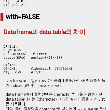
DT[ ,.(A,B)]

DT[ ,c(1,2)]
with=FALSE
Dataframe과 data.table의 차이
DF[1:2, ]

DF[DF$C>5, ]

DF[ ,DF$C>5]   # Error

sapply(DF$C, function(x){x>5})

DT[1:2, ]

DT[C>5, ]     #identical  DT[DT$C>5, ]

DT[ , C>5]    # T/F
vector scan, 일단 row수만큼의 TRUE/FALSE 벡터를 만들
어 indexing한 후, binary search
data.frame에서 컬럼선택은 character 벡터를 사용하지만,
data.table에서는 (character가 아닌) 실제 이름을 가진
List
를 사용한다.
만약, 굳이 컬럼명을 character로 넘기려면,
옵션
with=FALSE