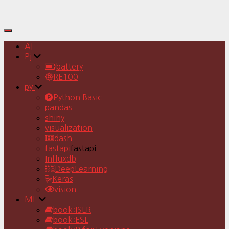
Toggle
Navigation
AI
Pj
battery
RE100
py
Python Basic
pandas
shiny
visualization
dash
fastapi
fastapi
Influxdb
DeepLearning
Keras
vision
ML
book:ISLR
book:ESL