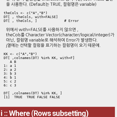
을 사용한다. (Default는 TRUE, 컬럼명은 variable)
theCols <- c("A","B") 

DT[ , theCols, with=FALSE]

DT[ , theCols, ]             # Error
위에서 with=FALSE를 사용하지 않으면 ,
theCols를 Character Vector(character/logical/integer)가
아닌, 컬럼명 variable로 해석하여 Error가 발생한다.
j열에는 선택할 컬럼을 표기하는 컬럼명이 오기 때문에.
KK <- c("A","B")

DT[ ,colnames(DT) %in% KK, with=F]

   A B

1: a 1

2: a 2

3: b 3

4: b 1

5: c 2

6: c 3

DT[ ,colnames(DT) %in% KK, ]

[1]  TRUE  TRUE FALSE FALSE
i :: Where (Rows subsetting)