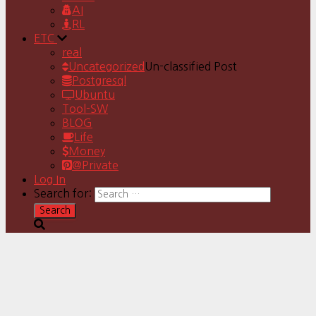
AI
RL
ETC
real
Uncategorized
Un-classified Post
Postgresql
Ubuntu
Tool-SW
BLOG
Life
Money
@Private
Log In
Search for: