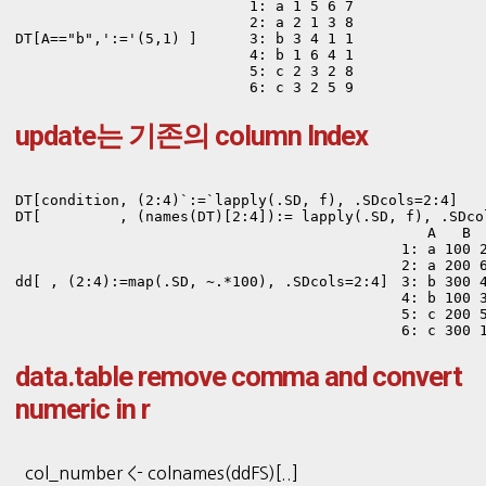
1: a 1 5 6 7

2: a 2 1 3 8

DT[A=="b",':='(5,1) ]
3: b 3 4 1 1

4: b 1 6 4 1

5: c 2 3 2 8

6: c 3 2 5 9
update는 기존의 column Index
DT[condition, (2:4)`:=`lapply(.SD, f), .SDcols=2:4]

DT[         , (names(DT)[2:4]):= lapply(.SD, f), .SDco
   A   B  
1: a 100 2
2: a 200 6
dd[ , (2:4):=map(.SD, ~.*100), .SDcols=2:4]
3: b 300 4
4: b 100 3
5: c 200 5
6: c 300 
data.table remove comma and convert
numeric in r
col_number <- colnames(ddFS)[..]