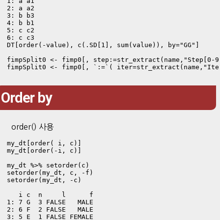
1: a a1

2: a a2

3: b b3

4: b b1

5: c c2

6: c c3
DT[order(-value), c(.SD[1], sum(value)), by="GG"]

fimpSplit0 <- fimp0[, step:=str_extract(name,"Step[0-9]
fimpSplit0 <- fimp0[, `:=`( iter=str_extract(name,"Ite
Order by
order() 사용
my_dt[order( i, c)]

my_dt[order(-i, c)]

my_dt %>% setorder(c)

setorder(my_dt, c, -f)

setorder(my_dt, -c)

   i c  n     l      f

1: 7 G  3 FALSE   MALE

2: 6 F  2 FALSE   MALE

3: 5 E  1 FALSE FEMALE
