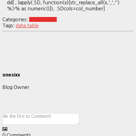
dd[ , lapply(.SD, function(x){str_replace_all(x,',','')
%>% as.numeric()}), .SDcols=col_number]
Categories:
R Reshaping
Tags:
data.table
onesixx
Blog Owner
0
Comments