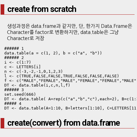
create from scratch
생성과정은 data.frame과 같지만, 단, 한가지 Data.Frame은
Character를 factor로 변환하지만, data.table은 그냥
Character로 저장
###### 1

data.table(a = c(1, 2), b = c("a", "b")) 

###### 2

i <- c(1:7) 

c <- LETTERS[i] 

n <- c(-3,-2,-1,0,1,2,3)  

l <- c(TRUE,FALSE,FALSE,TRUE,FALSE,FALSE,FALSE) 

f <- c("MALE","FEMALE","MALE","FEMALE","FEMALE","MALE"
DT <- data.table(i,c,n,l,f)

###### 3

set.seed(666) 

DT <- data.table( A=rep(c("a","b","c"),each=2), B=c(1:
##### 4

DT <- data.table(A=1:10, B=letters[1:10], C=LETTERS[11
create(convert) from data.frame