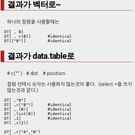
결과가 벡터로~
하나의 컬럼을 사용할때는
DT[ , B]          

DT[ , c(B)]       #identical 

DT[["B"]]         #identical
결과가 data.table로
# c("" ) # dot # position
컬럼 선택시 숫자는 사용하지 않는것이 좋다. (select *을 쓰지
않는것과 같다.)
DT[ ,"B"] 

DT[ ,c("B")]      #identical 

DT[ ,.(B)]        #identical 

DT[ ,list(B)]     #identical 

DT[ ,2]           #identical

DT[ ,c(2)]

DT[ ,c("A","B")
