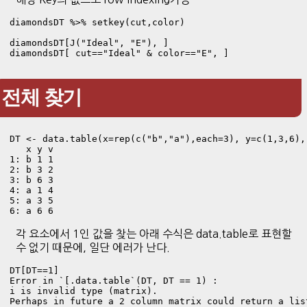
diamondsDT %>% setkey(cut,color)

diamondsDT[J("Ideal", "E"), ] 

diamondsDT[ cut=="Ideal" & color=="E", ] 
전체 찾기
DT <- data.table(x=rep(c("b","a"),each=3), y=c(1,3,6), 
   x y v

1: b 1 1

2: b 3 2

3: b 6 3

4: a 1 4

5: a 3 5

6: a 6 6
각 요소에서 1인 값을 찾는 아래 수식은 data.table로 표현할
수 없기 때문에, 일단 에러가 난다.
DT[DT==1]

Error in `[.data.table`(DT, DT == 1) : 

i is invalid type (matrix). 

Perhaps in future a 2 column matrix could return a lis