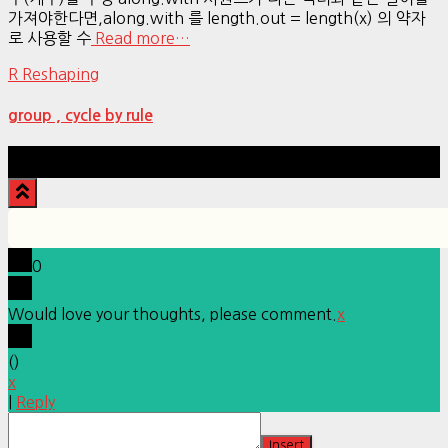
가져야한다면,along.with 를 length.out = length(x) 의 약자
로 사용할 수
Read more…
R Reshaping
group , cycle by rule
Hestia | Developed by
ThemeIsle
0
Would love your thoughts, please comment.
x
(
)
x
|
Reply
Insert