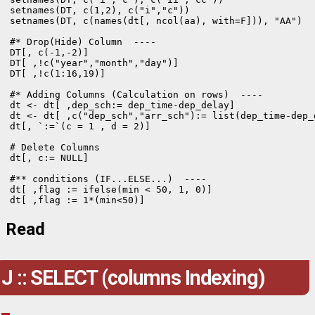
setnames(DT, c(1,2), c("i","c"))

setnames(DT, c(names(dt[, ncol(aa), with=F])), "AA")

#* Drop(Hide) Column  ----

DT[, c(-1,-2)]

DT[ ,!c("year","month","day")]

DT[ ,!c(1:16,19)]

#* Adding Columns (Calculation on rows)  ----

dt <- dt[ ,dep_sch:= dep_time-dep_delay]

dt <- dt[ ,c("dep_sch","arr_sch"):= list(dep_time-dep_
dt[, `:=`(c = 1 , d = 2)] 

# Delete Columns

dt[, c:= NULL]

#** conditions (IF...ELSE...)  ----

dt[ ,flag := ifelse(min < 50, 1, 0)]

dt[ ,flag := 1*(min<50)]
Read
J :: SELECT (columns Indexing)