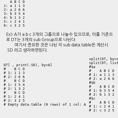
   A B C D

1: a 1 1 3

2: a 2 6 6

3: b 3 5 4

4: b 1 3 2

5: c 2 4 1

6: c 3 2 5
Ex> A가 a b c 3개의 그룹으로 나눌수 있으므로, 이를 기준으
로 DT는 3개의 sub Group으로 나뉜다.
여기서 중요한 것은 나뉜 각 sub data.table은 계산시
.SD 라고 생각하면된다.
split(DT, by=c
split(DT, list
DT[ , print(.SD), by=A]

#$a

#    B C D

#    A B C D

# 1: 1 1 3

# 1: a 1 1 3

# 2: 2 6 6

# 2: a 2 6 6

#    B C D

#$b

# 1: 3 5 4

#    A B C D

# 2: 1 3 2

# 1: b 3 5 4

#    B C D

# 2: b 1 3 2

# 1: 2 4 1

#$c

# 2: 3 2 5

#    A B C D

# Empty data.table (0 rows) of 1 col: A
# 1: c 2 4 1

# 2: c 3 2 5