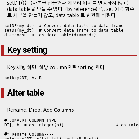
setDT()는 (사본을 만들거나 메모리 위치를 변경하지 않고)
data.table을 만들 수 있다. (by reference) 즉, setDT() 함수
로 사본을 만들지 않고, data.table 로 변환해 버린다.
setDF(my_dt)  # Convert data.table to data.frame

setDT(my_dt)  # Convert data.frame to data.table

diamondsDT <- as.data.table(diamonds)
Key setting
Key 세팅 하면, 해당 column으로 sorting 된다.
setkey(DT, A, B)
Alter table
Rename, Drop, Add
Columns
# CONVERT COLUMN TYPE

DT[, b := as.integer(b)]                     # as.inte
#* Rename Column----

setnames(DT, c("i","c"), c("ii","cc"))
