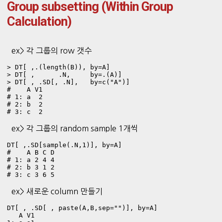
Group subsetting (Within Group
Calculation)
ex> 각 그룹의 row 갯수
> DT[ ,.(length(B)), by=A]

> DT[ ,      .N,     by=.(A)]

> DT[ , .SD[, .N],   by=c("A")]

#    A V1

# 1: a  2

# 2: b  2

# 3: c  2
ex> 각 그룹의 random sample 1개씩
DT[ ,.SD[sample(.N,1)], by=A]

#    A B C D

# 1: a 2 4 4

# 2: b 3 1 2

# 3: c 3 6 5
ex> 새로운 column 만들기
DT[ , .SD[ , paste(A,B,sep="")], by=A]

   A V1
