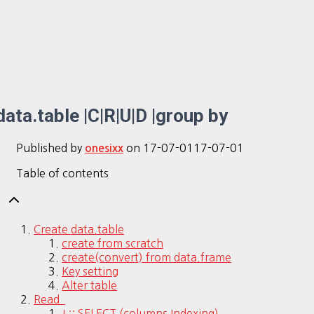
data.table |C|R|U|D |group by
Published by
on
17-07-01
17-07-01
onesixx
Table of contents
Create data.table
create from scratch
create(convert) from data.frame
Key setting
Alter table
Read
J :: SELECT (columns Indexing)