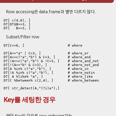
Row accessing은 data.frame과 별반 다르지 않다.
DT[ c(4,6), ]

DT[DT$B==3, ] 

DT[   B==3, ]
Subset/Filter row
DT[C==6, ]                     # where

DT[A=="a" | C>3, ]             # where_or

DT[A==c("a","b") & C>3, ]      # where_and     

DT[!A==c("a","b") & !C>3, ]    # where_and_not 

DT[!(A=="b" & C>3), ]          # where_not_and 

DT[A %in% c("a","b"), ]        # where_in

DT[!A %in% c("a","b"), ]       # where_notin

DT[ A %like% "a", ]            # where_like

DT[C %between% c(2,4), ]       # where_between

DT[ str_detect(A,"(?i)a"),]
Key를 세팅한 경우
해당 Key의 값으로 row indexing가능