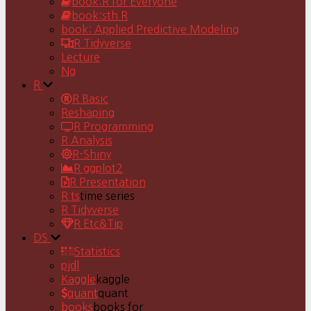
book:R for Everyone
book:sth R
book: Applied Predictive Modeling
R Tidyverse
Lecture
Ng
R
R Basic
Reshaping
R Programming
R Analysis
R-Shiny
R ggplot2
R Presentation
R ts
time series
R Tidyverse
R Etc&Tip
DS
Statistics
pjdl
Kaggle
kaggle
quant
quant
books
books for