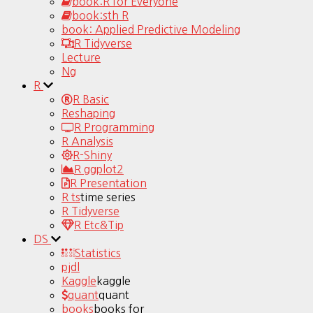
book:R for Everyone
book:sth R
book: Applied Predictive Modeling
R Tidyverse
Lecture
Ng
R
R Basic
Reshaping
R Programming
R Analysis
R-Shiny
R ggplot2
R Presentation
R ts
time series
R Tidyverse
R Etc&Tip
DS
Statistics
pjdl
Kaggle
kaggle
quant
quant
books
books for