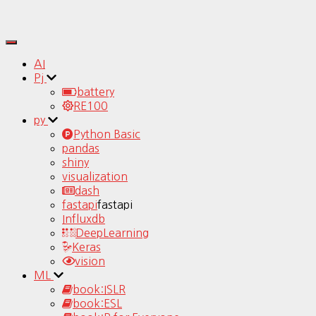
Toggle
Navigation
AI
Pj
battery
RE100
py
Python Basic
pandas
shiny
visualization
dash
fastapi
fastapi
Influxdb
DeepLearning
Keras
vision
ML
book:ISLR
book:ESL