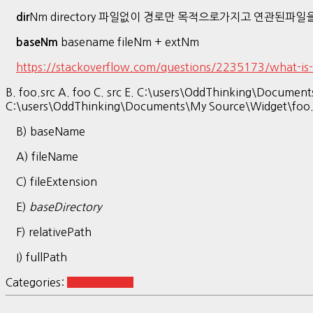
Nm directory 파일없이 경로만 목적으로가지고 연관된파일을 묶
dir
basename fileNm + extNm
baseNm
https://stackoverflow.com/questions/2235173/what-is
B. foo.src A. foo C. src E. C:\users\OddThinking\Documents\M
C:\users\OddThinking\Documents\My Source\Widget\foo.
B) baseName
A) fileName
C) fileExtension
E)
baseDirectory
F) relativePath
I) fullPath
Categories:
Python Basic