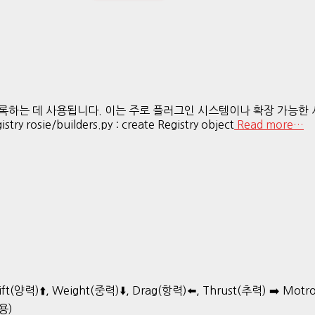
에 등록하는 데 사용됩니다. 이는 주로 플러그인 시스템이나 확장 가능
ry rosie/builders.py : create Registry object
Read more…
ift(양력)⬆️, Weight(중력)⬇️, Drag(항력)⬅️, Thrust(추력) ➡️ Mo
용)