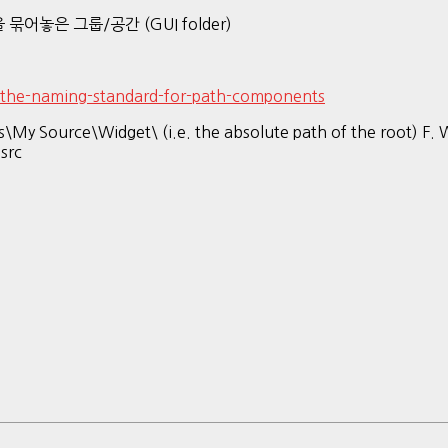
어놓은 그룹/공간 (GUI folder)
-the-naming-standard-for-path-components
y Source\Widget\ (i.e. the absolute path of the root) F. Widg
src