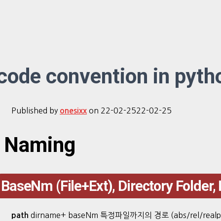
code convention in pyth
Published by
on
22-02-25
22-02-25
onesixx
Naming
BaseNm (File+Ext), Directory Folder,
dirname+ baseNm 특정파일까지의 경로 (abs/rel/realp
path