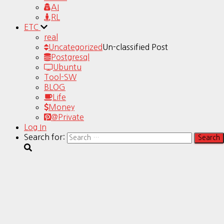
AI
RL
ETC
real
Uncategorized
Un-classified Post
Postgresql
Ubuntu
Tool-SW
BLOG
Life
Money
@Private
Log In
Search for: