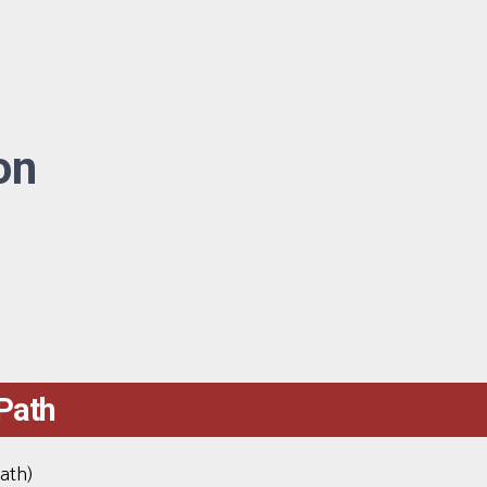
on
 Path
ath)