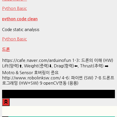
Python Basic
python code clean
Code static analysis
Python Basic
드론
https://cafe.naver.com/arduinofun 1-3: 드론의 이해 (HW)
Lift(양력)⬆️, Weight(중력)⬇️, Drag(항력)⬅️, Thrust(추력) ➡️
Motro & Sensor 호버링이 중요
http://www.robolinksw.com/ 4-6: 파이썬 (SW) 7-8 드론프
로그래밍 (HW+SW) 9 openCV연동 (응용)
Hestia | Developed by
ThemeIsle