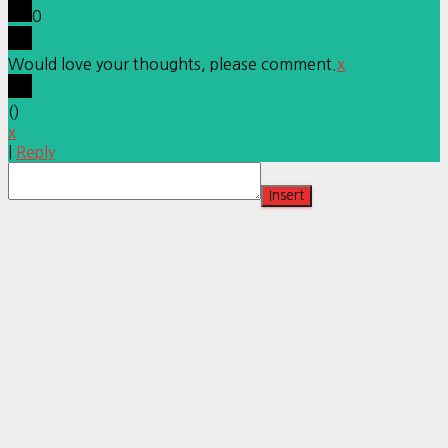
0
Would love your thoughts, please comment.
x
(
)
x
|
Reply
Insert