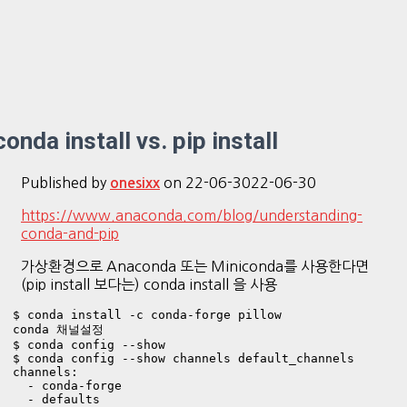
conda install vs. pip install
Published by
on
22-06-30
22-06-30
onesixx
https://www.anaconda.com/blog/understanding-
conda-and-pip
가상환경으로 Anaconda 또는 Miniconda를 사용한다면
(pip install 보다는) conda install 을 사용
$ conda install -c conda-forge pillow
conda 채널설정

$ conda config --show

$ conda config --show channels default_channels

channels:

  - conda-forge

  - defaults
