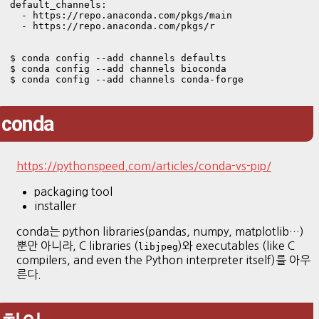
default_channels:

  - https://repo.anaconda.com/pkgs/main

  - https://repo.anaconda.com/pkgs/r

$ conda config --add channels defaults

$ conda config --add channels bioconda

conda
https://pythonspeed.com/articles/conda-vs-pip/
packaging tool
installer
conda는 python libraries(pandas, numpy, matplotlib…)
뿐만 아니라, C libraries (
)와 executables (like C
libjpeg
compilers, and even the Python interpreter itself)를 아우
른다.