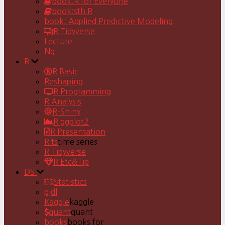
book:R for Everyone
book:sth R
book: Applied Predictive Modeling
R Tidyverse
Lecture
Ng
R
R Basic
Reshaping
R Programming
R Analysis
R-Shiny
R ggplot2
R Presentation
R ts
time series
R Tidyverse
R Etc&Tip
DS
Statistics
pjdl
Kaggle
kaggle
quant
quant
books
books for