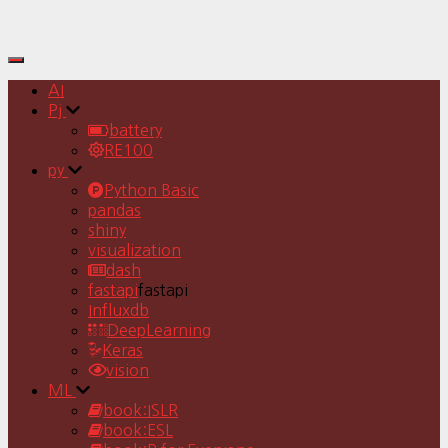
Toggle
Navigation
AI
Pj
battery
RE100
py
Python Basic
pandas
shiny
visualization
dash
fastapi
fastapi
Influxdb
DeepLearning
Keras
vision
ML
book:ISLR
book:ESL