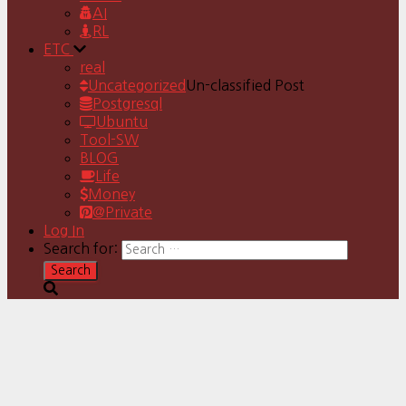
AI
RL
ETC
real
Uncategorized
Un-classified Post
Postgresql
Ubuntu
Tool-SW
BLOG
Life
Money
@Private
Log In
Search for: