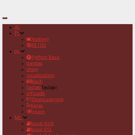
Toggle
Navigation
AI
Pj
battery
RE100
py
Python Basic
pandas
shiny
visualization
dash
fastapi
fastapi
Influxdb
DeepLearning
Keras
vision
ML
book:ISLR
book:ESL