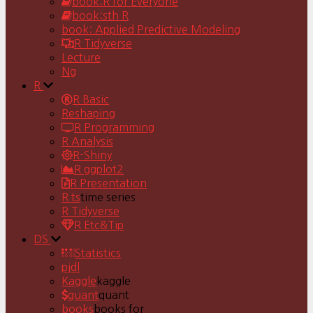
book:R for Everyone
book:sth R
book: Applied Predictive Modeling
R Tidyverse
Lecture
Ng
R
R Basic
Reshaping
R Programming
R Analysis
R-Shiny
R ggplot2
R Presentation
R ts
time series
R Tidyverse
R Etc&Tip
DS
Statistics
pjdl
Kaggle
kaggle
quant
quant
books
books for