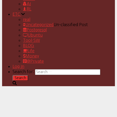
AI
RL
ETC
real
Uncategorized
Un-classified Post
Postgresql
Ubuntu
Tool-SW
BLOG
Life
Money
@Private
Log In
Search for: