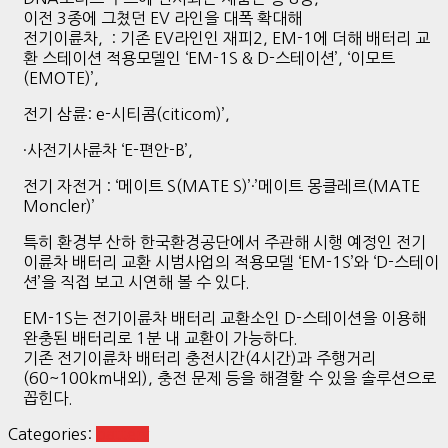
이전 3종에 그쳤던 EV 라인을 대폭 확대해
전기이륜차, : 기존 EV라인인 재피2, EM-1에 더해 배터리 교
환 스테이션 적용모델인 ‘EM-1S & D-스테이션’, ‘이모트
(EMOTE)’,
전기 삼륜: e-시티콤(citicom)’,
·사전기사륜차 ‘E-편안-B’,
전기 자전거 : ‘메이트 S(MATE S)’·’메이트 몽클레르(MATE
Moncler)’
특히 환경부 산하 한국환경공단에서 주관해 시행 예정인 전기
이륜차 배터리 교환 시범사업의 적용모델 ‘EM-1S’와 ‘D-스테이
션’을 직접 보고 시연해 볼 수 있다.
EM-1S는 전기이륜차 배터리 교환소인 D-스테이션을 이용해
완충된 배터리로 1분 내 교환이 가능하다.
기존 전기이륜차 배터리 충전시간(4시간)과 주행거리
(60~100km내외), 충전 문제 등을 해결할 수 있을 솔루션으로
꼽힌다.
Categories:
battery